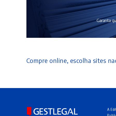
Garanta qu
Compre online, escolha sites nac
A Edi
Publi