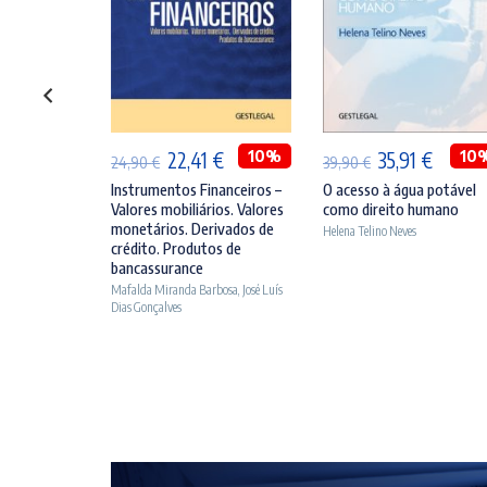
ONAR
ADICIONAR
ADICIONAR
O
10%
O
O
10%
O
O
10
€
22,41
€
35,91
€
24,90
€
39,90
€
preço
preço
preço
preço
preço
ídica da
Instrumentos Financeiros –
O acesso à água potável
usação
Valores mobiliários. Valores
como direito humano
al
atual
original
atual
original
atual
monetários. Derivados de
Helena Telino Neves
é:
era:
é:
era:
é:
crédito. Produtos de
Teixeira
bancassurance
€.
21,51 €.
24,90 €.
22,41 €.
39,90 €.
35,91 €
Mafalda Miranda Barbosa
,
José Luís
Dias Gonçalves