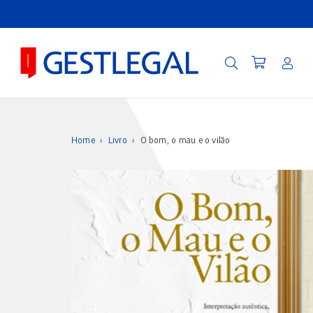
Home
›
Livro
›
O bom, o mau e o vilão