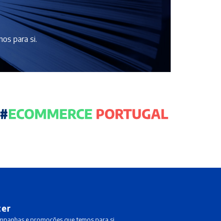
os para si.
ter
ampanhas e promoções que temos para si.