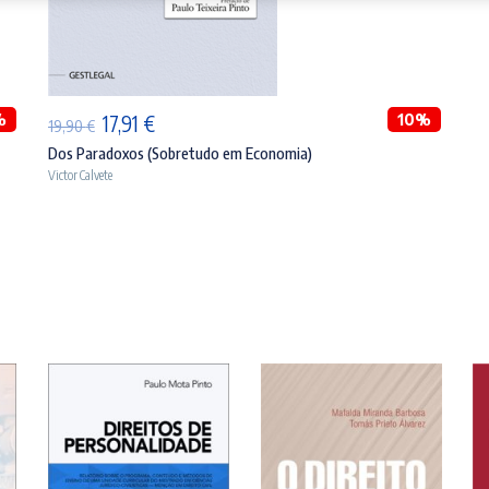
ADICIONAR
%
O
O
10%
17,91
€
19,90
€
preço
preço
Dos Paradoxos (Sobretudo em Economia)
Victor Calvete
original
atual
era:
é:
19,90 €.
17,91 €.