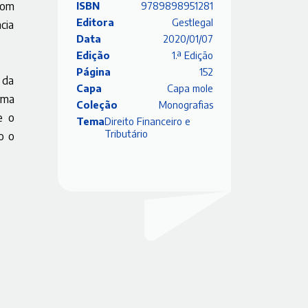
com
ISBN
9789898951281
Editora
Gestlegal
cia
Data
2020/01/07
Edição
1.ª Edição
Página
152
 da
Capa
Capa mole
rma
Coleção
Monografias
e o
Tema
Direito Financeiro e
Tributário
o o