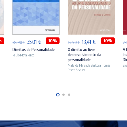
ADICIONAR
ADICIONAR
%
O
O
10%
O
O
10%
35,01
€
13,41
€
38,90
€
14,90
€
23
preço
preço
preço
preço
Direitos de Personalidade
O direito ao livre
A 
desenvolvimento da
In
Paulo Mota Pinto
original
atual
original
atual
personalidade
Di
era:
é:
era:
é:
Mafalda Miranda Barbosa
,
Tomás
Eva
Prieto Álvarez
.
38,90 €.
35,01 €.
14,90 €.
13,41 €.