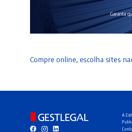
Garanta qu
Compre online, escolha sites nac
A Edi
Publi
Cont