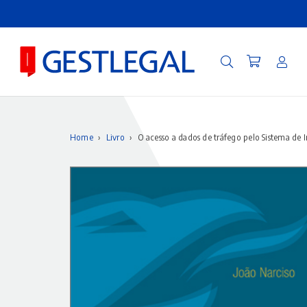
Home
›
Livro
›
O acesso a dados de tráfego pelo Sistema de