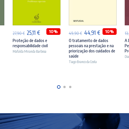
ADICIONAR
ADICIONAR
O
O
10%
O
O
10%
25,11
€
44,91
€
27,90
€
49,90
€
13
preço
preço
preço
preço
Proteção de dados e
O tratamento de dados
A 
responsabilidade civil
pessoais na prestação e na
Pe
original
atual
original
atual
priorização dos cuidados de
Pr
Mafalda Miranda Barbosa
era:
é:
era:
é:
saúde
Dia
Tiago Branco da Costa
27,90 €.
25,11 €.
49,90 €.
44,91 €.