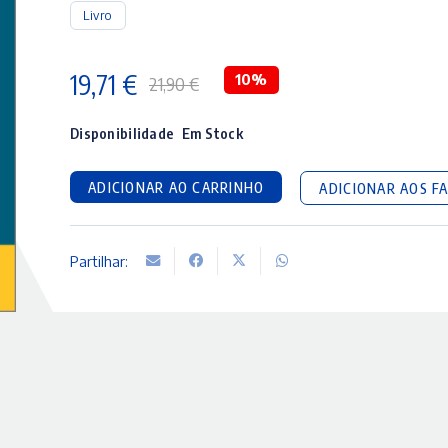
Livro
19,71
€
10%
21,90
€
O
O
preço
preço
Disponibilidade
Em Stock
original
atual
ADICIONAR AO CARRINHO
ADICIONAR AOS F
era:
é:
21,90 €.
19,71 €.
Partilhar: