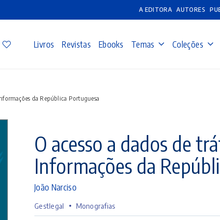
A EDITORA
AUTORES
PU
Livros
Revistas
Ebooks
Temas
Coleções
 Informações da República Portuguesa
O acesso a dados de tr
Informações da Repúbl
João Narciso
•
Gestlegal
Monografias