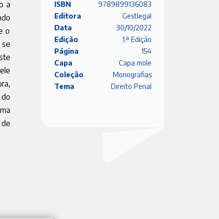
o a
ISBN
9789899136083
Editora
Gestlegal
ndo
Data
30/10/2022
e o
Edição
1.ª Edição
 se
Página
154
ste
Capa
Capa mole
ele
Coleção
Monografias
ra,
Tema
Direito Penal
 do
uma
 de