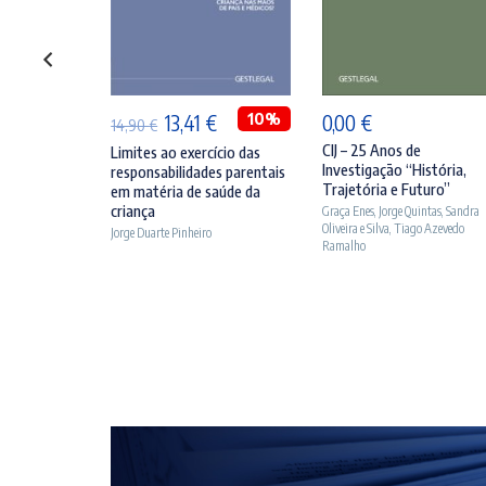
ONAR
ADICIONAR
ADICIONAR
O
10%
O
O
10%
€
13,41
€
0,00
€
14,90
€
preço
preço
preço
CIJ – 25 Anos de
ficial
Limites ao exercício das
Investigação “História,
responsabilidades parentais
rbosa
al
atual
original
atual
Trajetória e Futuro”
em matéria de saúde da
é:
era:
é:
criança
Graça Enes
,
Jorge Quintas
,
Sandra
Oliveira e Silva
,
Tiago Azevedo
Jorge Duarte Pinheiro
€.
29,61 €.
14,90 €.
13,41 €.
Ramalho