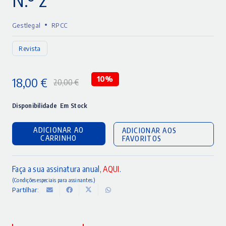
•
Gestlegal
RPCC
Revista
18,00
€
10%
20,00
€
O
O
preço
preço
Disponibilidade
Em Stock
original
atual
ADICIONAR AO
ADICIONAR AOS
era:
é:
CARRINHO
FAVORITOS
20,00 €.
18,00 €.
Faça a sua assinatura anual,
AQUI
.
(Condições especiais para assinantes.)
Partilhar: