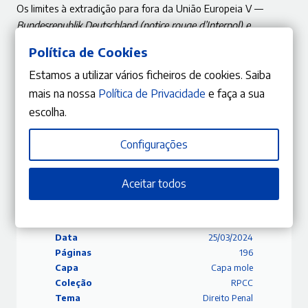
Os limites à extradição para fora da União Europeia V —
Bundesrepublik
Deutschland (notice rouge d’Interpol) e
Generalstaatsanwaltschaft München
(ne bis in idem)
Política de Cookies
Miguel João Costa
Estamos a utilizar vários ficheiros de cookies. Saiba
VÁRIA
mais na nossa
Política de Privacidade
e faça a sua
escolha.
Relatório sobre a população reclusa em Portugal de 2022
Karla Tayumi Ishiy
Configurações
Aceitar todos
ISBN
9770871853326
Editora
Gestlegal
Data
25/03/2024
Páginas
196
Capa
Capa mole
Coleção
RPCC
Tema
Direito Penal