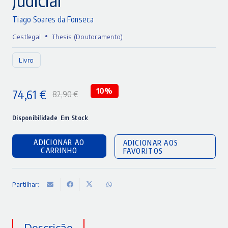
Tiago Soares da Fonseca
•
Gestlegal
Thesis (Doutoramento)
Livro
74,61
€
10%
82,90
€
O
O
preço
preço
Disponibilidade
Em Stock
original
atual
ADICIONAR AO
ADICIONAR AOS
era:
é:
CARRINHO
FAVORITOS
82,90 €.
74,61 €.
Partilhar:
Descrição