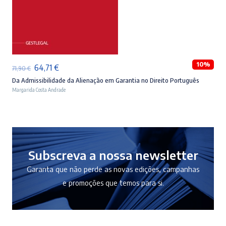
ADICIONAR
10%
O
O
64,71
€
71,90
€
preço
preço
Da Admissibilidade da Alienação em Garantia no Direito Português
Margarida Costa Andrade
original
atual
era:
é:
71,90 €.
64,71 €.
Subscreva a nossa newsletter
Garanta que não perde as novas edições, campanhas
e promoções que temos para si.