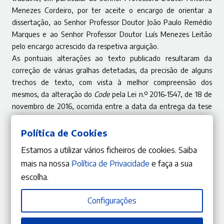
Menezes Cordeiro, por ter aceite o encargo de orientar a
dissertação, ao Senhor Professor Doutor João Paulo Remédio
Marques e ao Senhor Professor Doutor Luís Menezes Leitão
pelo encargo acrescido da respetiva arguição.
As pontuais alterações ao texto publicado resultaram da
correção de várias gralhas detetadas, da precisão de alguns
trechos de texto, com vista à melhor compreensão dos
mesmos, da alteração do
Code
pela Lei n.º 2016‑1547, de 18 de
novembro de 2016, ocorrida entre a data da entrega da tese
e a data da sua discussão, bem como do acolhimento de
algumas das sugestões e criticas dos membros júri, a quem se
Política de Cookies
agradece.
Estamos a utilizar vários ficheiros de cookies. Saiba
Pese embora o tempo ocorrido entre a data da entrega da
mais na nossa
Política de Privacidade
e faça a sua
tese e a data da sua discussão, optou‑se, atendendo à
escolha.
extensão da bibliografia e jurisprudência citadas, por não
proceder à sua atualização.
Configurações