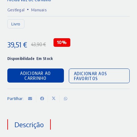
•
Gestlegal
Manuais
Livro
39,51
€
10%
43,90
€
O
O
preço
preço
Disponibilidade
Em Stock
original
atual
ADICIONAR AO
ADICIONAR AOS
era:
é:
CARRINHO
FAVORITOS
43,90 €.
39,51 €.
Partilhar:
Descrição