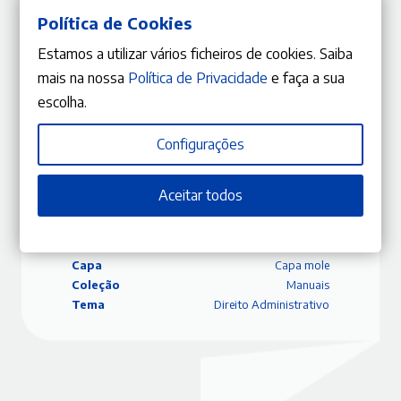
Política de Cookies
Aleida Vaz de Carvalho
Estamos a utilizar vários ficheiros de cookies. Saiba
Ver mais
mais na nossa
Política de Privacidade
e faça a sua
escolha.
Configurações
ISBN
9789898951588
Editora
Gestlegal
Aceitar todos
Data
2021/02/28
Edição
1.ª Edição
Páginas
658
Capa
Capa mole
Coleção
Manuais
Tema
Direito Administrativo