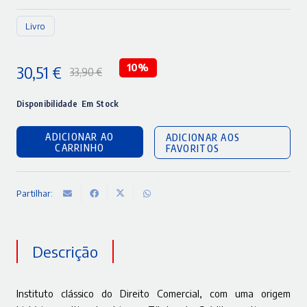
Livro
30,51
€
10%
33,90
€
O
O
preço
preço
Disponibilidade
Em Stock
original
atual
ADICIONAR AO
ADICIONAR AOS
era:
é:
CARRINHO
FAVORITOS
33,90 €.
30,51 €.
Partilhar:
Descrição
Instituto clássico do Direito Comercial, com uma origem