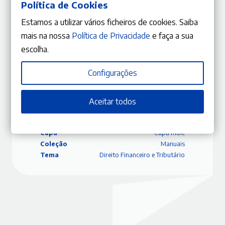
Política de Cookies
José Engrácia Antunes
Ver mais
Estamos a utilizar vários ficheiros de cookies. Saiba
mais na nossa
Política de Privacidade
e faça a sua
escolha.
Configurações
ISBN
9789898951854
Editora
Gestlegal
Data
2021/12/06
Aceitar todos
Edição
3.ª Edição
Páginas
224
Capa
Capa mole
Coleção
Manuais
Tema
Direito Financeiro e Tributário