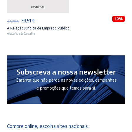
10%
O
O
39,51
€
43,90
€
preço
preço
A Relação Jurídica de Emprego Público
Aleida Vaz de Carvalho
original
atual
era:
é:
43,90 €.
39,51 €.
Subscreva a nossa newsletter
Garanta que não perde as novas edições, campanhas
e promoções que temos para si.
Compre online, escolha sites nacionais.