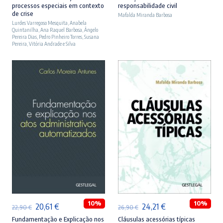
processos especiais em contexto
responsabilidade civil
original
atual
original
atual
de crise
Mafalda Miranda Barbosa
Lurdes Varregoso Mesquita
era:
é:
,
Anabela
era:
é:
Quintanilha
,
Ana Raquel Barbosa
,
Ângelo
23,90 €.
21,51 €.
27,90 €.
25,11 €.
Pereira Dias
,
Pedro Pinheiro Torres
,
Susana
Pereira
,
Vitória Andrade e Silva
ADICIONAR
ADICIONAR
10%
10%
O
O
O
O
20,61
€
24,21
€
22,90
€
26,90
€
preço
preço
preço
preço
Fundamentação e Explicação nos
Cláusulas acessórias típicas