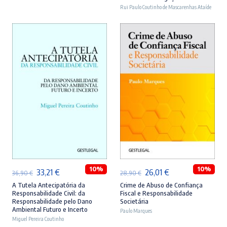
era:
é:
era:
é:
Rui Paulo Coutinho de Mascarenhas Ataíde
46,90 €.
42,21 €.
44,90 €.
40,41 €.
ADICIONAR
ADICIONAR
10%
10%
O
O
O
O
33,21
€
26,01
€
36,90
€
28,90
€
preço
preço
preço
preço
A Tutela Antecipatória da
Crime de Abuso de Confiança
Responsabilidade Civil: da
Fiscal e Responsabilidade
original
atual
original
atual
Responsabilidade pelo Dano
Societária
Ambiental Futuro e Incerto
era:
é:
Paulo Marques
era:
é:
Miguel Pereira Coutinho
36,90 €.
33,21 €.
28,90 €.
26,01 €.