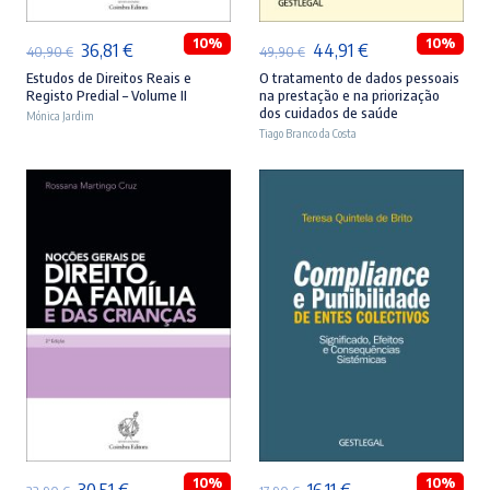
10%
10%
O
O
O
O
36,81
€
44,91
€
40,90
€
49,90
€
preço
preço
preço
preço
Estudos de Direitos Reais e
O tratamento de dados pessoais
Registo Predial – Volume II
na prestação e na priorização
original
atual
original
atual
dos cuidados de saúde
Mónica Jardim
era:
é:
Tiago Branco da Costa
era:
é:
40,90 €.
36,81 €.
49,90 €.
44,91 €.
ADICIONAR
ADICIONAR
10%
10%
O
O
O
O
30,51
€
16,11
€