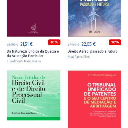
ADICIONAR
ADICIONAR
10%
10%
O
O
O
O
21,51
€
22,05
€
23,90
€
24,50
€
preço
preço
preço
preço
Da Natureza Jurídica da Queixa e
Direito Aéreo: passado e futuro
da Acusação Particular
Hugo Ramos Alves
original
atual
original
atual
Elisa de Santa Maria Teixeira
era:
é:
era:
é:
23,90 €.
21,51 €.
24,50 €.
22,05 €.