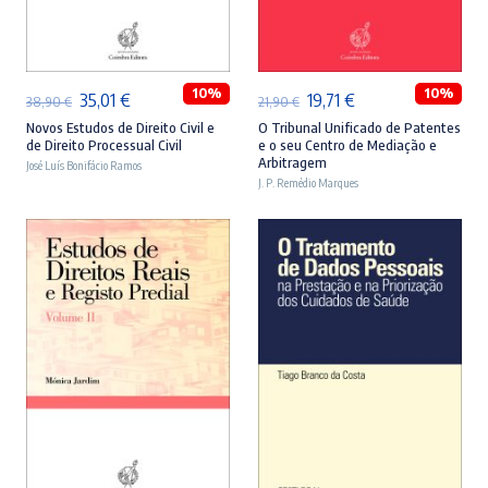
ADICIONAR
ADICIONAR
10%
10%
O
O
O
O
35,01
€
19,71
€
38,90
€
21,90
€
preço
preço
preço
preço
Novos Estudos de Direito Civil e
O Tribunal Unificado de Patentes
de Direito Processual Civil
e o seu Centro de Mediação e
original
atual
original
atual
Arbitragem
José Luís Bonifácio Ramos
era:
é:
J. P. Remédio Marques
era:
é:
38,90 €.
35,01 €.
21,90 €.
19,71 €.
ADICIONAR
ADICIONAR