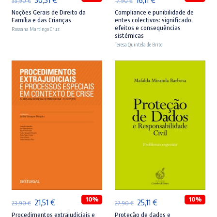
33,90
€
17,90
€
preço
preço
preço
preço
Noções Gerais de Direito da
Compliance e punibilidade de
Família e das Crianças
entes colectivos: significado,
original
atual
original
atual
efeitos e consequências
Rossana Martingo Cruz
sistémicas
era:
é:
era:
é:
Teresa Quintela de Brito
33,90 €.
30,51 €.
17,90 €.
16,11 €.
ADICIONAR
ADICIONAR
10%
10%
O
O
O
O
21,51
€
25,11
€
23,90
€
27,90
€
preço
preço
preço
preço
Procedimentos extrajudiciais e
Proteção de dados e