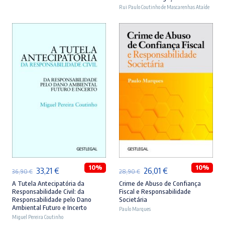
era:
é:
era:
é:
Rui Paulo Coutinho de Mascarenhas Ataíde
46,90 €.
42,21 €.
44,90 €.
40,41 €.
ADICIONAR
ADICIONAR
10%
10%
O
O
O
O
33,21
€
26,01
€
36,90
€
28,90
€
preço
preço
preço
preço
A Tutela Antecipatória da
Crime de Abuso de Confiança
Responsabilidade Civil: da
Fiscal e Responsabilidade
original
atual
original
atual
Responsabilidade pelo Dano
Societária
Ambiental Futuro e Incerto
era:
é:
Paulo Marques
era:
é:
Miguel Pereira Coutinho
36,90 €.
33,21 €.
28,90 €.
26,01 €.