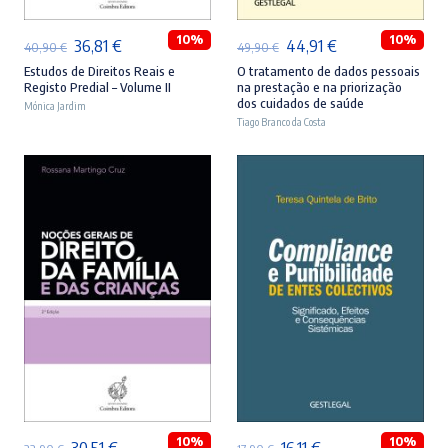
10%
10%
O
O
O
O
36,81
€
44,91
€
40,90
€
49,90
€
preço
preço
preço
preço
Estudos de Direitos Reais e
O tratamento de dados pessoais
Registo Predial – Volume II
na prestação e na priorização
original
atual
original
atual
dos cuidados de saúde
Mónica Jardim
era:
é:
Tiago Branco da Costa
era:
é:
40,90 €.
36,81 €.
49,90 €.
44,91 €.
ADICIONAR
ADICIONAR
10%
10%
O
O
O
O
30,51
€
16,11
€