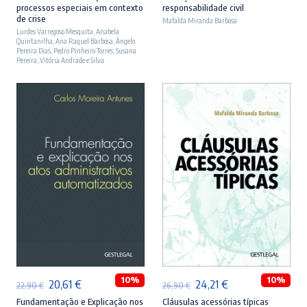
processos especiais em contexto
responsabilidade civil
original
atual
original
atual
de crise
Mafalda Miranda Barbosa
Lurdes Varregoso Mesquita
era:
é:
,
Anabela
era:
é:
Quintanilha
,
Ana Raquel Barbosa
,
Ângelo
23,90 €.
21,51 €.
27,90 €.
25,11 €.
Pereira Dias
,
Pedro Pinheiro Torres
,
Susana
Pereira
,
Vitória Andrade e Silva
ADICIONAR
ADICIONAR
10%
10%
O
O
O
O
20,61
€
24,21
€
22,90
€
26,90
€
preço
preço
preço
preço
Fundamentação e Explicação nos
Cláusulas acessórias típicas