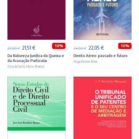
ADICIONAR
ADICIONAR
10%
10%
O
O
O
O
21,51
€
22,05
€
23,90
€
24,50
€
preço
preço
preço
preço
Da Natureza Jurídica da Queixa e
Direito Aéreo: passado e futuro
da Acusação Particular
Hugo Ramos Alves
original
atual
original
atual
Elisa de Santa Maria Teixeira
era:
é:
era:
é:
23,90 €.
21,51 €.
24,50 €.
22,05 €.