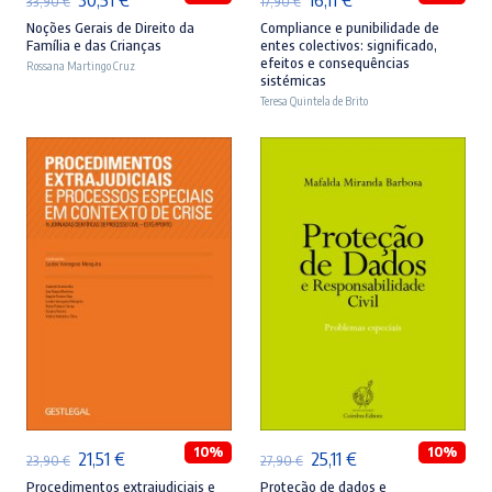
33,90
€
17,90
€
preço
preço
preço
preço
Noções Gerais de Direito da
Compliance e punibilidade de
Família e das Crianças
entes colectivos: significado,
original
atual
original
atual
efeitos e consequências
Rossana Martingo Cruz
sistémicas
era:
é:
era:
é:
Teresa Quintela de Brito
33,90 €.
30,51 €.
17,90 €.
16,11 €.
ADICIONAR
ADICIONAR
10%
10%
O
O
O
O
21,51
€
25,11
€
23,90
€
27,90
€
preço
preço
preço
preço
Procedimentos extrajudiciais e
Proteção de dados e