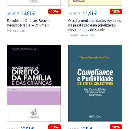
10%
10%
O
O
O
O
36,81
€
44,91
€
40,90
€
49,90
€
preço
preço
preço
preço
Estudos de Direitos Reais e
O tratamento de dados pessoais
Registo Predial – Volume II
na prestação e na priorização
original
atual
original
atual
dos cuidados de saúde
Mónica Jardim
era:
é:
Tiago Branco da Costa
era:
é:
40,90 €.
36,81 €.
49,90 €.
44,91 €.
ADICIONAR
ADICIONAR
10%
10%
O
O
O
O
30,51
€
16,11
€