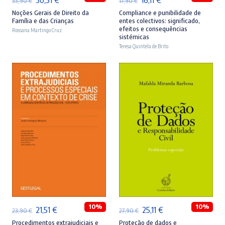
33,90
€
17,90
€
preço
preço
preço
preço
Noções Gerais de Direito da
Compliance e punibilidade de
Família e das Crianças
entes colectivos: significado,
original
atual
original
atual
efeitos e consequências
Rossana Martingo Cruz
sistémicas
era:
é:
era:
é:
Teresa Quintela de Brito
33,90 €.
30,51 €.
17,90 €.
16,11 €.
ADICIONAR
ADICIONAR
10%
10%
O
O
O
O
21,51
€
25,11
€
23,90
€
27,90
€
preço
preço
preço
preço
Procedimentos extrajudiciais e
Proteção de dados e