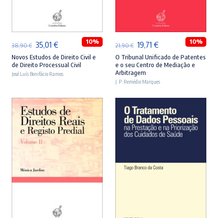
ADICIONAR
ADICIONAR
10%
10%
O
O
O
O
35,01
€
19,71
€
38,90
€
21,90
€
preço
preço
preço
preço
Novos Estudos de Direito Civil e
O Tribunal Unificado de Patentes
de Direito Processual Civil
e o seu Centro de Mediação e
original
atual
original
atual
Arbitragem
José Luís Bonifácio Ramos
era:
é:
J. P. Remédio Marques
era:
é:
38,90 €.
35,01 €.
21,90 €.
19,71 €.
ADICIONAR
ADICIONAR