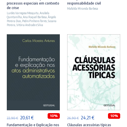
processos especiais em contexto
responsabilidade civil
original
atual
original
atual
de crise
Mafalda Miranda Barbosa
Lurdes Varregoso Mesquita
era:
é:
,
Anabela
era:
é:
Quintanilha
,
Ana Raquel Barbosa
,
Ângelo
23,90 €.
21,51 €.
27,90 €.
25,11 €.
Pereira Dias
,
Pedro Pinheiro Torres
,
Susana
Pereira
,
Vitória Andrade e Silva
ADICIONAR
ADICIONAR
10%
10%
O
O
O
O
20,61
€
24,21
€
22,90
€
26,90
€
preço
preço
preço
preço
Fundamentação e Explicação nos
Cláusulas acessórias típicas