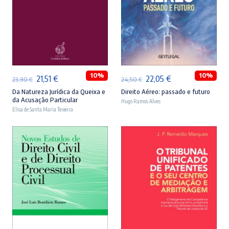
ADICIONAR
ADICIONAR
10%
10%
O
O
O
O
21,51
€
22,05
€
23,90
€
24,50
€
preço
preço
preço
preço
Da Natureza Jurídica da Queixa e
Direito Aéreo: passado e futuro
da Acusação Particular
Hugo Ramos Alves
original
atual
original
atual
Elisa de Santa Maria Teixeira
era:
é:
era:
é:
23,90 €.
21,51 €.
24,50 €.
22,05 €.