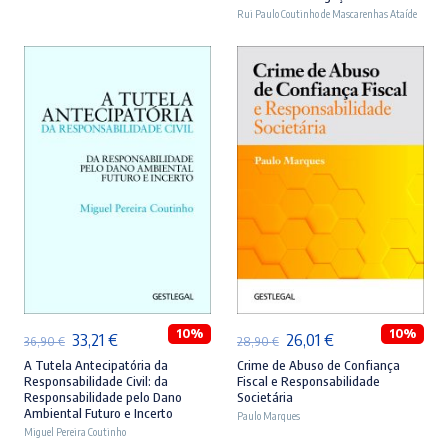
era:
é:
era:
é:
Rui Paulo Coutinho de Mascarenhas Ataíde
46,90 €.
42,21 €.
44,90 €.
40,41 €.
ADICIONAR
ADICIONAR
10%
10%
O
O
O
O
33,21
€
26,01
€
36,90
€
28,90
€
preço
preço
preço
preço
A Tutela Antecipatória da
Crime de Abuso de Confiança
Responsabilidade Civil: da
Fiscal e Responsabilidade
original
atual
original
atual
Responsabilidade pelo Dano
Societária
Ambiental Futuro e Incerto
era:
é:
Paulo Marques
era:
é:
Miguel Pereira Coutinho
36,90 €.
33,21 €.
28,90 €.
26,01 €.