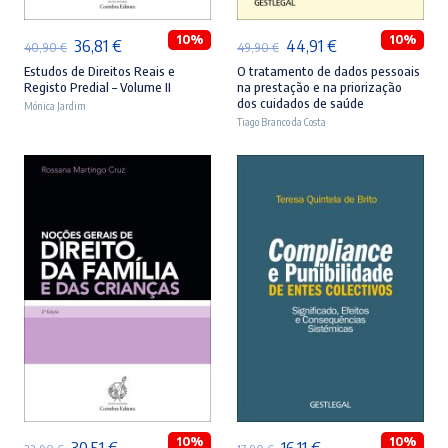
10%
10%
O
O
O
O
36,81
€
44,91
€
40,90
€
49,90
€
preço
preço
preço
preço
Estudos de Direitos Reais e
O tratamento de dados pessoais
Registo Predial – Volume II
na prestação e na priorização
original
atual
original
atual
dos cuidados de saúde
Mónica Jardim
era:
é:
Tiago Branco da Costa
era:
é:
40,90 €.
36,81 €.
49,90 €.
44,91 €.
ADICIONAR
ADICIONAR
10%
10%
O
O
O
O
30,51
€
16,11
€