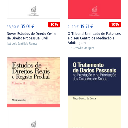
ADICIONAR
ADICIONAR
10%
10%
O
O
O
O
35,01
€
19,71
€
38,90
€
21,90
€
preço
preço
preço
preço
Novos Estudos de Direito Civil e
O Tribunal Unificado de Patentes
de Direito Processual Civil
e o seu Centro de Mediação e
original
atual
original
atual
Arbitragem
José Luís Bonifácio Ramos
era:
é:
J. P. Remédio Marques
era:
é:
38,90 €.
35,01 €.
21,90 €.
19,71 €.
ADICIONAR
ADICIONAR