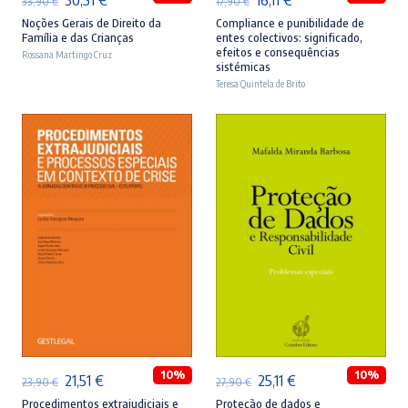
33,90
€
17,90
€
preço
preço
preço
preço
Noções Gerais de Direito da
Compliance e punibilidade de
Família e das Crianças
entes colectivos: significado,
original
atual
original
atual
efeitos e consequências
Rossana Martingo Cruz
sistémicas
era:
é:
era:
é:
Teresa Quintela de Brito
33,90 €.
30,51 €.
17,90 €.
16,11 €.
ADICIONAR
ADICIONAR
10%
10%
O
O
O
O
21,51
€
25,11
€
23,90
€
27,90
€
preço
preço
preço
preço
Procedimentos extrajudiciais e
Proteção de dados e