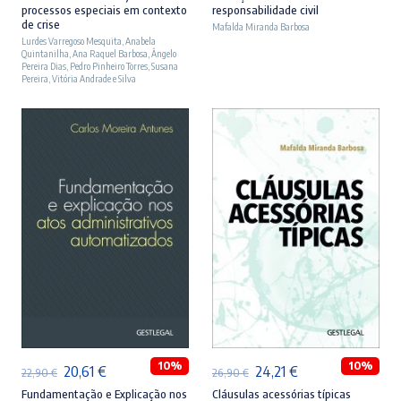
processos especiais em contexto
responsabilidade civil
original
atual
original
atual
de crise
Mafalda Miranda Barbosa
Lurdes Varregoso Mesquita
era:
é:
,
Anabela
era:
é:
Quintanilha
,
Ana Raquel Barbosa
,
Ângelo
23,90 €.
21,51 €.
27,90 €.
25,11 €.
Pereira Dias
,
Pedro Pinheiro Torres
,
Susana
Pereira
,
Vitória Andrade e Silva
ADICIONAR
ADICIONAR
10%
10%
O
O
O
O
20,61
€
24,21
€
22,90
€
26,90
€
preço
preço
preço
preço
Fundamentação e Explicação nos
Cláusulas acessórias típicas