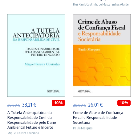
era:
é:
era:
é:
Rui Paulo Coutinho de Mascarenhas Ataíde
46,90 €.
42,21 €.
44,90 €.
40,41 €.
ADICIONAR
ADICIONAR
10%
10%
O
O
O
O
33,21
€
26,01
€
36,90
€
28,90
€
preço
preço
preço
preço
A Tutela Antecipatória da
Crime de Abuso de Confiança
Responsabilidade Civil: da
Fiscal e Responsabilidade
original
atual
original
atual
Responsabilidade pelo Dano
Societária
Ambiental Futuro e Incerto
era:
é:
Paulo Marques
era:
é:
Miguel Pereira Coutinho
36,90 €.
33,21 €.
28,90 €.
26,01 €.