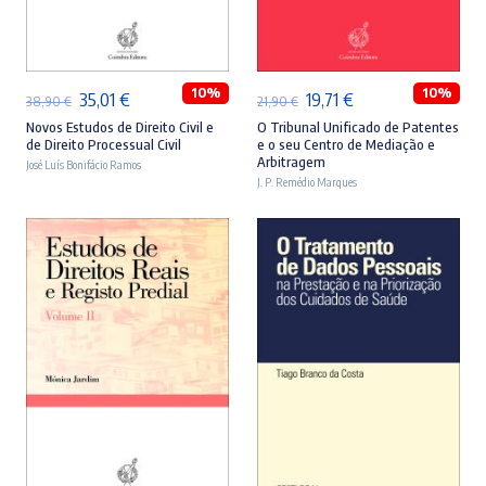
ADICIONAR
ADICIONAR
10%
10%
O
O
O
O
35,01
€
19,71
€
38,90
€
21,90
€
preço
preço
preço
preço
Novos Estudos de Direito Civil e
O Tribunal Unificado de Patentes
de Direito Processual Civil
e o seu Centro de Mediação e
original
atual
original
atual
Arbitragem
José Luís Bonifácio Ramos
era:
é:
J. P. Remédio Marques
era:
é:
38,90 €.
35,01 €.
21,90 €.
19,71 €.
ADICIONAR
ADICIONAR