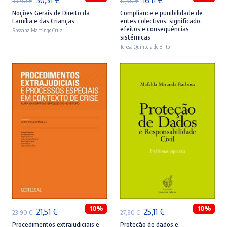
33,90
€
17,90
€
preço
preço
preço
preço
Noções Gerais de Direito da
Compliance e punibilidade de
Família e das Crianças
entes colectivos: significado,
original
atual
original
atual
efeitos e consequências
Rossana Martingo Cruz
sistémicas
era:
é:
era:
é:
Teresa Quintela de Brito
33,90 €.
30,51 €.
17,90 €.
16,11 €.
ADICIONAR
ADICIONAR
10%
10%
O
O
O
O
21,51
€
25,11
€
23,90
€
27,90
€
preço
preço
preço
preço
Procedimentos extrajudiciais e
Proteção de dados e