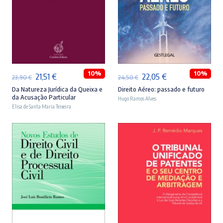
ADICIONAR
ADICIONAR
10%
10%
O
O
O
O
21,51
€
22,05
€
23,90
€
24,50
€
preço
preço
preço
preço
Da Natureza Jurídica da Queixa e
Direito Aéreo: passado e futuro
da Acusação Particular
Hugo Ramos Alves
original
atual
original
atual
Elisa de Santa Maria Teixeira
era:
é:
era:
é:
23,90 €.
21,51 €.
24,50 €.
22,05 €.