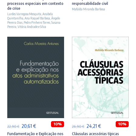
processos especiais em contexto
responsabilidade civil
original
atual
original
atual
de crise
Mafalda Miranda Barbosa
Lurdes Varregoso Mesquita
era:
é:
,
Anabela
era:
é:
Quintanilha
,
Ana Raquel Barbosa
,
Ângelo
23,90 €.
21,51 €.
27,90 €.
25,11 €.
Pereira Dias
,
Pedro Pinheiro Torres
,
Susana
Pereira
,
Vitória Andrade e Silva
ADICIONAR
ADICIONAR
10%
10%
O
O
O
O
20,61
€
24,21
€
22,90
€
26,90
€
preço
preço
preço
preço
Fundamentação e Explicação nos
Cláusulas acessórias típicas