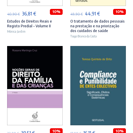
10%
10%
O
O
O
O
36,81
€
44,91
€
40,90
€
49,90
€
preço
preço
preço
preço
Estudos de Direitos Reais e
O tratamento de dados pessoais
Registo Predial – Volume II
na prestação e na priorização
original
atual
original
atual
dos cuidados de saúde
Mónica Jardim
era:
é:
Tiago Branco da Costa
era:
é:
40,90 €.
36,81 €.
49,90 €.
44,91 €.
ADICIONAR
ADICIONAR
10%
10%
O
O
O
O
30,51
€
16,11
€