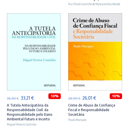
era:
é:
era:
é:
Rui Paulo Coutinho de Mascarenhas Ataíde
46,90 €.
42,21 €.
44,90 €.
40,41 €.
ADICIONAR
ADICIONAR
10%
10%
O
O
O
O
33,21
€
26,01
€
36,90
€
28,90
€
preço
preço
preço
preço
A Tutela Antecipatória da
Crime de Abuso de Confiança
Responsabilidade Civil: da
Fiscal e Responsabilidade
original
atual
original
atual
Responsabilidade pelo Dano
Societária
Ambiental Futuro e Incerto
era:
é:
Paulo Marques
era:
é:
Miguel Pereira Coutinho
36,90 €.
33,21 €.
28,90 €.
26,01 €.