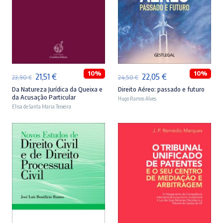
ADICIONAR
ADICIONAR
10%
10%
O
O
O
O
21,51
€
22,05
€
23,90
€
24,50
€
preço
preço
preço
preço
Da Natureza Jurídica da Queixa e
Direito Aéreo: passado e futuro
da Acusação Particular
Hugo Ramos Alves
original
atual
original
atual
Elisa de Santa Maria Teixeira
era:
é:
era:
é:
23,90 €.
21,51 €.
24,50 €.
22,05 €.