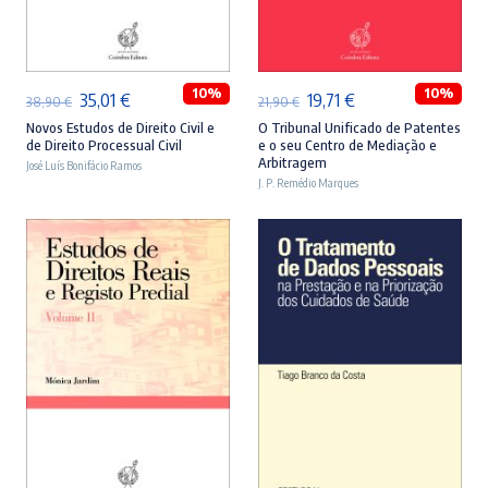
ADICIONAR
ADICIONAR
10%
10%
O
O
O
O
35,01
€
19,71
€
38,90
€
21,90
€
preço
preço
preço
preço
Novos Estudos de Direito Civil e
O Tribunal Unificado de Patentes
de Direito Processual Civil
e o seu Centro de Mediação e
original
atual
original
atual
Arbitragem
José Luís Bonifácio Ramos
era:
é:
J. P. Remédio Marques
era:
é:
38,90 €.
35,01 €.
21,90 €.
19,71 €.
ADICIONAR
ADICIONAR