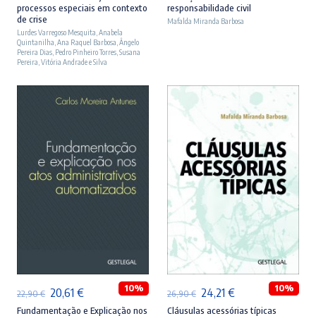
processos especiais em contexto
responsabilidade civil
original
atual
original
atual
de crise
Mafalda Miranda Barbosa
Lurdes Varregoso Mesquita
era:
é:
,
Anabela
era:
é:
Quintanilha
,
Ana Raquel Barbosa
,
Ângelo
23,90 €.
21,51 €.
27,90 €.
25,11 €.
Pereira Dias
,
Pedro Pinheiro Torres
,
Susana
Pereira
,
Vitória Andrade e Silva
ADICIONAR
ADICIONAR
10%
10%
O
O
O
O
20,61
€
24,21
€
22,90
€
26,90
€
preço
preço
preço
preço
Fundamentação e Explicação nos
Cláusulas acessórias típicas