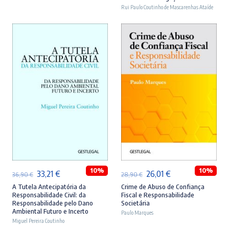
era:
é:
era:
é:
Rui Paulo Coutinho de Mascarenhas Ataíde
46,90 €.
42,21 €.
44,90 €.
40,41 €.
ADICIONAR
ADICIONAR
10%
10%
O
O
O
O
33,21
€
26,01
€
36,90
€
28,90
€
preço
preço
preço
preço
A Tutela Antecipatória da
Crime de Abuso de Confiança
Responsabilidade Civil: da
Fiscal e Responsabilidade
original
atual
original
atual
Responsabilidade pelo Dano
Societária
Ambiental Futuro e Incerto
era:
é:
Paulo Marques
era:
é:
Miguel Pereira Coutinho
36,90 €.
33,21 €.
28,90 €.
26,01 €.