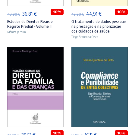
10%
10%
O
O
O
O
36,81
€
44,91
€
40,90
€
49,90
€
preço
preço
preço
preço
Estudos de Direitos Reais e
O tratamento de dados pessoais
Registo Predial – Volume II
na prestação e na priorização
original
atual
original
atual
dos cuidados de saúde
Mónica Jardim
era:
é:
Tiago Branco da Costa
era:
é:
40,90 €.
36,81 €.
49,90 €.
44,91 €.
ADICIONAR
ADICIONAR
10%
10%
O
O
O
O
30,51
€
16,11
€