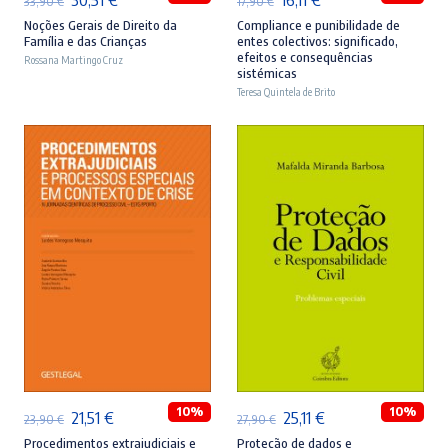
33,90
€
17,90
€
preço
preço
preço
preço
Noções Gerais de Direito da
Compliance e punibilidade de
Família e das Crianças
entes colectivos: significado,
original
atual
original
atual
efeitos e consequências
Rossana Martingo Cruz
sistémicas
era:
é:
era:
é:
Teresa Quintela de Brito
33,90 €.
30,51 €.
17,90 €.
16,11 €.
ADICIONAR
ADICIONAR
10%
10%
O
O
O
O
21,51
€
25,11
€
23,90
€
27,90
€
preço
preço
preço
preço
Procedimentos extrajudiciais e
Proteção de dados e