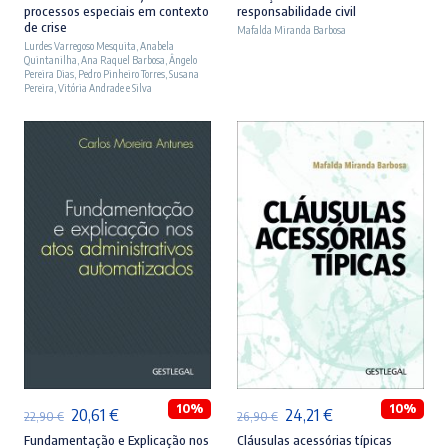
processos especiais em contexto
responsabilidade civil
original
atual
original
atual
de crise
Mafalda Miranda Barbosa
Lurdes Varregoso Mesquita
era:
é:
,
Anabela
era:
é:
Quintanilha
,
Ana Raquel Barbosa
,
Ângelo
23,90 €.
21,51 €.
27,90 €.
25,11 €.
Pereira Dias
,
Pedro Pinheiro Torres
,
Susana
Pereira
,
Vitória Andrade e Silva
ADICIONAR
ADICIONAR
10%
10%
O
O
O
O
20,61
€
24,21
€
22,90
€
26,90
€
preço
preço
preço
preço
Fundamentação e Explicação nos
Cláusulas acessórias típicas