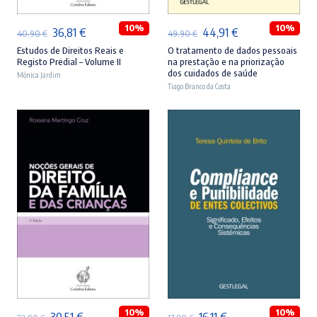
10%
10%
O
O
O
O
36,81
€
44,91
€
40,90
€
49,90
€
preço
preço
preço
preço
Estudos de Direitos Reais e
O tratamento de dados pessoais
Registo Predial – Volume II
na prestação e na priorização
original
atual
original
atual
dos cuidados de saúde
Mónica Jardim
era:
é:
Tiago Branco da Costa
era:
é:
40,90 €.
36,81 €.
49,90 €.
44,91 €.
ADICIONAR
ADICIONAR
10%
10%
O
O
O
O
30,51
€
16,11
€