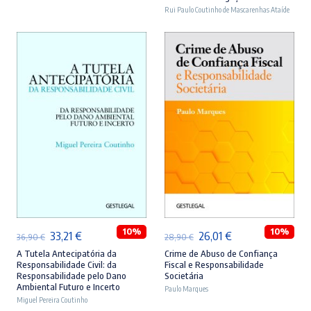
era:
é:
era:
é:
Rui Paulo Coutinho de Mascarenhas Ataíde
46,90 €.
42,21 €.
44,90 €.
40,41 €.
ADICIONAR
ADICIONAR
10%
10%
O
O
O
O
33,21
€
26,01
€
36,90
€
28,90
€
preço
preço
preço
preço
A Tutela Antecipatória da
Crime de Abuso de Confiança
Responsabilidade Civil: da
Fiscal e Responsabilidade
original
atual
original
atual
Responsabilidade pelo Dano
Societária
Ambiental Futuro e Incerto
era:
é:
Paulo Marques
era:
é:
Miguel Pereira Coutinho
36,90 €.
33,21 €.
28,90 €.
26,01 €.