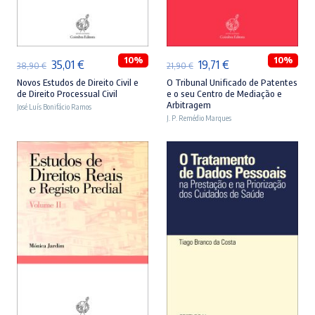
ADICIONAR
ADICIONAR
10%
10%
O
O
O
O
35,01
€
19,71
€
38,90
€
21,90
€
preço
preço
preço
preço
Novos Estudos de Direito Civil e
O Tribunal Unificado de Patentes
de Direito Processual Civil
e o seu Centro de Mediação e
original
atual
original
atual
Arbitragem
José Luís Bonifácio Ramos
era:
é:
J. P. Remédio Marques
era:
é:
38,90 €.
35,01 €.
21,90 €.
19,71 €.
ADICIONAR
ADICIONAR