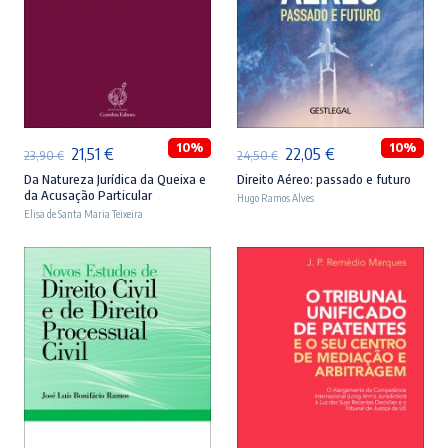
ADICIONAR
ADICIONAR
10%
10%
O
O
O
O
21,51
€
22,05
€
23,90
€
24,50
€
preço
preço
preço
preço
Da Natureza Jurídica da Queixa e
Direito Aéreo: passado e futuro
da Acusação Particular
Hugo Ramos Alves
original
atual
original
atual
Elisa de Santa Maria Teixeira
era:
é:
era:
é:
23,90 €.
21,51 €.
24,50 €.
22,05 €.