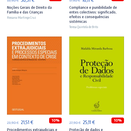
33,90
€
17,90
€
preço
preço
preço
preço
Noções Gerais de Direito da
Compliance e punibilidade de
Família e das Crianças
entes colectivos: significado,
original
atual
original
atual
efeitos e consequências
Rossana Martingo Cruz
sistémicas
era:
é:
era:
é:
Teresa Quintela de Brito
33,90 €.
30,51 €.
17,90 €.
16,11 €.
ADICIONAR
ADICIONAR
10%
10%
O
O
O
O
21,51
€
25,11
€
23,90
€
27,90
€
preço
preço
preço
preço
Procedimentos extrajudiciais e
Proteção de dados e