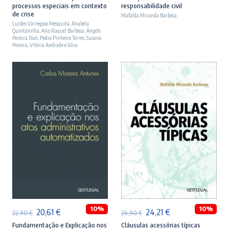
processos especiais em contexto
responsabilidade civil
original
atual
original
atual
de crise
Mafalda Miranda Barbosa
Lurdes Varregoso Mesquita
era:
é:
,
Anabela
era:
é:
Quintanilha
,
Ana Raquel Barbosa
,
Ângelo
23,90 €.
21,51 €.
27,90 €.
25,11 €.
Pereira Dias
,
Pedro Pinheiro Torres
,
Susana
Pereira
,
Vitória Andrade e Silva
ADICIONAR
ADICIONAR
10%
10%
O
O
O
O
20,61
€
24,21
€
22,90
€
26,90
€
preço
preço
preço
preço
Fundamentação e Explicação nos
Cláusulas acessórias típicas