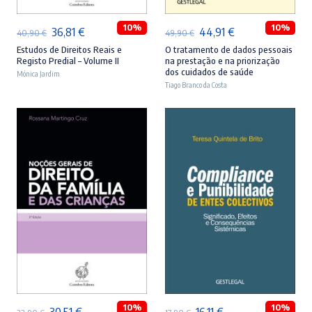
10%
10%
O
O
O
O
36,81
€
44,91
€
40,90
€
49,90
€
preço
preço
preço
preço
Estudos de Direitos Reais e
O tratamento de dados pessoais
Registo Predial – Volume II
na prestação e na priorização
original
atual
original
atual
dos cuidados de saúde
Mónica Jardim
era:
é:
Tiago Branco da Costa
era:
é:
40,90 €.
36,81 €.
49,90 €.
44,91 €.
ADICIONAR
ADICIONAR
10%
10%
O
O
O
O
30,51
€
16,11
€