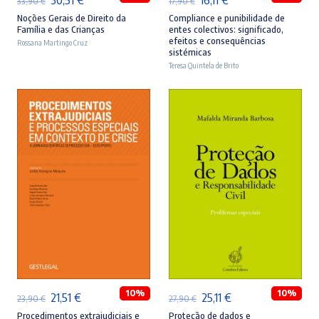
33,90
€
17,90
€
preço
preço
preço
preço
Noções Gerais de Direito da
Compliance e punibilidade de
Família e das Crianças
entes colectivos: significado,
original
atual
original
atual
efeitos e consequências
Rossana Martingo Cruz
sistémicas
era:
é:
era:
é:
Teresa Quintela de Brito
33,90 €.
30,51 €.
17,90 €.
16,11 €.
ADICIONAR
ADICIONAR
10%
10%
O
O
O
O
21,51
€
25,11
€
23,90
€
27,90
€
preço
preço
preço
preço
Procedimentos extrajudiciais e
Proteção de dados e