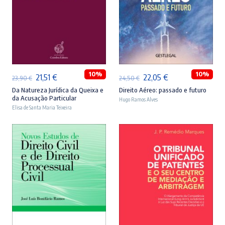
ADICIONAR
ADICIONAR
10%
10%
O
O
O
O
21,51
€
22,05
€
23,90
€
24,50
€
preço
preço
preço
preço
Da Natureza Jurídica da Queixa e
Direito Aéreo: passado e futuro
da Acusação Particular
Hugo Ramos Alves
original
atual
original
atual
Elisa de Santa Maria Teixeira
era:
é:
era:
é:
23,90 €.
21,51 €.
24,50 €.
22,05 €.