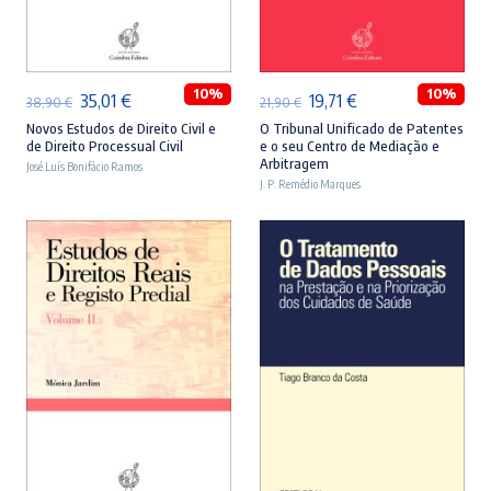
ADICIONAR
ADICIONAR
10%
10%
O
O
O
O
35,01
€
19,71
€
38,90
€
21,90
€
preço
preço
preço
preço
Novos Estudos de Direito Civil e
O Tribunal Unificado de Patentes
de Direito Processual Civil
e o seu Centro de Mediação e
original
atual
original
atual
Arbitragem
José Luís Bonifácio Ramos
era:
é:
J. P. Remédio Marques
era:
é:
38,90 €.
35,01 €.
21,90 €.
19,71 €.
ADICIONAR
ADICIONAR