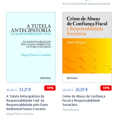
era:
é:
era:
é:
Rui Paulo Coutinho de Mascarenhas Ataíde
46,90 €.
42,21 €.
44,90 €.
40,41 €.
ADICIONAR
ADICIONAR
10%
10%
O
O
O
O
33,21
€
26,01
€
36,90
€
28,90
€
preço
preço
preço
preço
A Tutela Antecipatória da
Crime de Abuso de Confiança
Responsabilidade Civil: da
Fiscal e Responsabilidade
original
atual
original
atual
Responsabilidade pelo Dano
Societária
Ambiental Futuro e Incerto
era:
é:
Paulo Marques
era:
é:
Miguel Pereira Coutinho
36,90 €.
33,21 €.
28,90 €.
26,01 €.