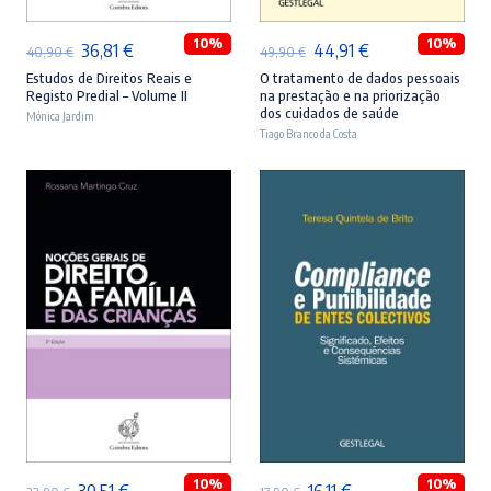
10%
10%
O
O
O
O
36,81
€
44,91
€
40,90
€
49,90
€
preço
preço
preço
preço
Estudos de Direitos Reais e
O tratamento de dados pessoais
Registo Predial – Volume II
na prestação e na priorização
original
atual
original
atual
dos cuidados de saúde
Mónica Jardim
era:
é:
Tiago Branco da Costa
era:
é:
40,90 €.
36,81 €.
49,90 €.
44,91 €.
ADICIONAR
ADICIONAR
10%
10%
O
O
O
O
30,51
€
16,11
€