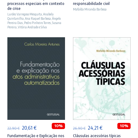
processos especiais em contexto
responsabilidade civil
original
atual
original
atual
de crise
Mafalda Miranda Barbosa
Lurdes Varregoso Mesquita
era:
é:
,
Anabela
era:
é:
Quintanilha
,
Ana Raquel Barbosa
,
Ângelo
23,90 €.
21,51 €.
27,90 €.
25,11 €.
Pereira Dias
,
Pedro Pinheiro Torres
,
Susana
Pereira
,
Vitória Andrade e Silva
ADICIONAR
ADICIONAR
10%
10%
O
O
O
O
20,61
€
24,21
€
22,90
€
26,90
€
preço
preço
preço
preço
Fundamentação e Explicação nos
Cláusulas acessórias típicas