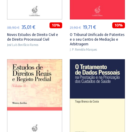
ADICIONAR
ADICIONAR
10%
10%
O
O
O
O
35,01
€
19,71
€
38,90
€
21,90
€
preço
preço
preço
preço
Novos Estudos de Direito Civil e
O Tribunal Unificado de Patentes
de Direito Processual Civil
e o seu Centro de Mediação e
original
atual
original
atual
Arbitragem
José Luís Bonifácio Ramos
era:
é:
J. P. Remédio Marques
era:
é:
38,90 €.
35,01 €.
21,90 €.
19,71 €.
ADICIONAR
ADICIONAR