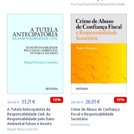
era:
é:
era:
é:
Rui Paulo Coutinho de Mascarenhas Ataíde
46,90 €.
42,21 €.
44,90 €.
40,41 €.
ADICIONAR
ADICIONAR
10%
10%
O
O
O
O
33,21
€
26,01
€
36,90
€
28,90
€
preço
preço
preço
preço
A Tutela Antecipatória da
Crime de Abuso de Confiança
Responsabilidade Civil: da
Fiscal e Responsabilidade
original
atual
original
atual
Responsabilidade pelo Dano
Societária
Ambiental Futuro e Incerto
era:
é:
Paulo Marques
era:
é:
Miguel Pereira Coutinho
36,90 €.
33,21 €.
28,90 €.
26,01 €.