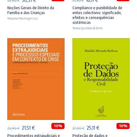
33,90
€
17,90
€
preço
preço
preço
preço
Noções Gerais de Direito da
Compliance e punibilidade de
Família e das Crianças
entes colectivos: significado,
original
atual
original
atual
efeitos e consequências
Rossana Martingo Cruz
sistémicas
era:
é:
era:
é:
Teresa Quintela de Brito
33,90 €.
30,51 €.
17,90 €.
16,11 €.
ADICIONAR
ADICIONAR
10%
10%
O
O
O
O
21,51
€
25,11
€
23,90
€
27,90
€
preço
preço
preço
preço
Procedimentos extrajudiciais e
Proteção de dados e