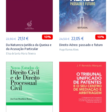
ADICIONAR
ADICIONAR
10%
10%
O
O
O
O
21,51
€
22,05
€
23,90
€
24,50
€
preço
preço
preço
preço
Da Natureza Jurídica da Queixa e
Direito Aéreo: passado e futuro
da Acusação Particular
Hugo Ramos Alves
original
atual
original
atual
Elisa de Santa Maria Teixeira
era:
é:
era:
é:
23,90 €.
21,51 €.
24,50 €.
22,05 €.