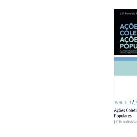
AD
O
32,
35,90
€
pre
Ações Coleti
Populares
orig
J. P. Remédio Ma
era:
35,