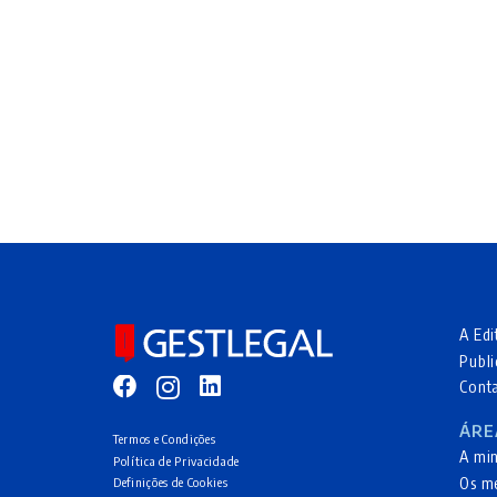
A Edi
Publi
Cont
ÁRE
Termos e Condições
A mi
Política de Privacidade
Os m
Definições de Cookies