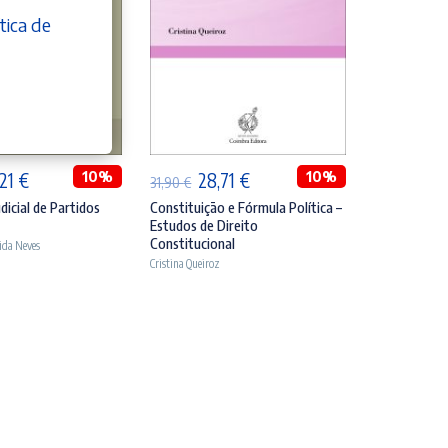
tica de
DICIONAR
ADICIONAR
O
10%
O
O
10%
,21
€
28,71
€
31,90
€
eço
preço
preço
preço
dicial de Partidos
Constituição e Fórmula Política –
Estudos de Direito
ginal
atual
original
atual
Constitucional
ida Neves
:
é:
era:
é:
Cristina Queiroz
90 €.
24,21 €.
31,90 €.
28,71 €.