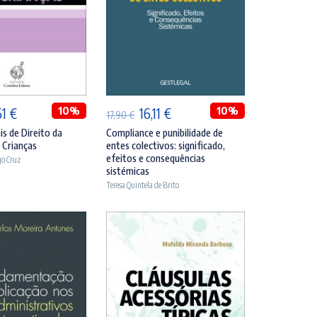
DICIONAR
ADICIONAR
O
10%
O
O
10%
51
€
16,11
€
17,90
€
ço
preço
preço
preço
s de Direito da
Compliance e punibilidade de
s Crianças
entes colectivos: significado,
inal
atual
original
atual
efeitos e consequências
go Cruz
é:
era:
é:
sistémicas
Teresa Quintela de Brito
90 €.
30,51 €.
17,90 €.
16,11 €.