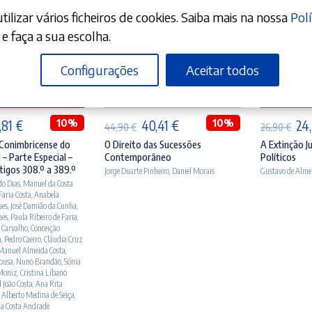
ilizar vários ficheiros de cookies. Saiba mais na nossa
Polí
e faça a sua escolha.
Configurações
Aceitar todos
ICIONAR
ADICIONAR
A
O
10%
O
O
10%
O
,81
€
40,41
€
24
44,90
€
26,90
€
eço
preço
preço
preço
pr
Conimbricense do
O Direito das Sucessões
A Extinção Ju
 – Parte Especial –
Contemporâneo
Políticos
ginal
atual
original
atual
ori
tigos 308.º a 389.º
Jorge Duarte Pinheiro
,
Daniel Morais
Gustavo de Alme
:
é:
era:
é:
era
do Dias
,
Manuel da Costa
 Faria Costa
,
Anabela
,90 €.
99,81 €.
44,90 €.
40,41 €.
26,
ues
,
José Damião da Cunha
,
nes
,
Paula Ribeiro de Faria
,
 Carvalho
,
Conceição
a
,
Pedro Caeiro
,
Cláudia Cruz
Manuel Almeida Costa
,
Sousa
,
Nuno Brandão
,
Sónia
Moniz
,
Cristina Líbano
 João Costa
,
Ana Rita
 Alberto Medina de Seiça
,
da Costa Andrade