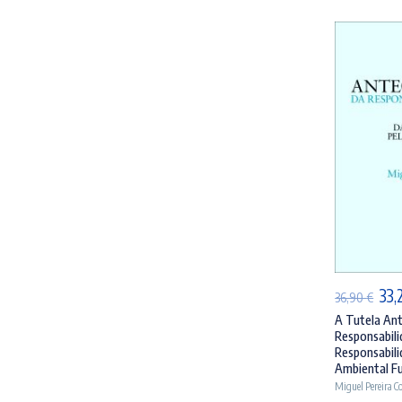
AD
O
33,
36,90
€
pre
A Tutela Ant
Responsabilid
orig
Responsabili
era
Ambiental Fu
Miguel Pereira C
36,