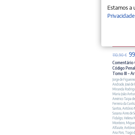
Estamos a ut
Privacidade
AD
O
99
110,90
€
pr
Comentário 
Código Penal
ori
Tomo III – Ar
era
Jorge de Figueire
Andrade
,
José de
110
Miranda Rodrig
Maria João Antu
Américo Taipa de
Ferreira da Cunh
Santos
,
António 
Susana Aires de 
Fidalgo
,
Helena 
Monteiro
,
Miguel
Alfaiate
,
António
Ana Pais
,
Tiago 