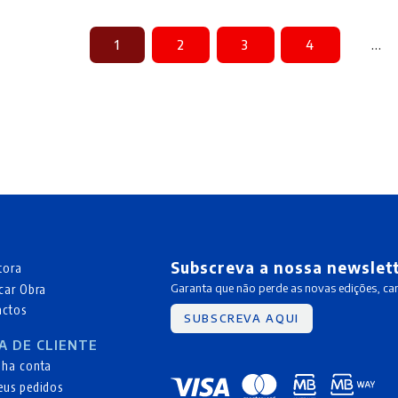
1
2
3
4
…
Subscreva a nossa newslet
tora
car Obra
Garanta que não perde as novas edições, c
actos
SUBSCREVA AQUI
A DE CLIENTE
nha conta
eus pedidos