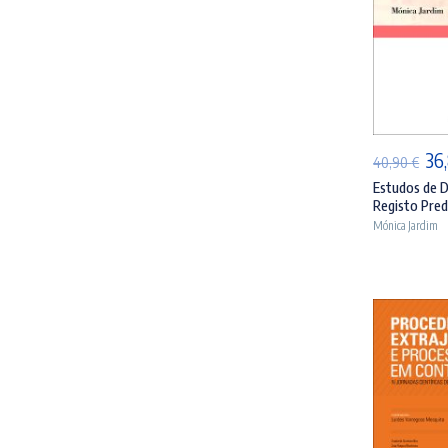
AD
O
36
40,90
€
pr
Estudos de D
Registo Predi
ori
Mónica Jardim
era
40