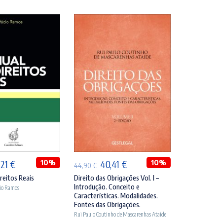
DICIONAR
ADICIONAR
O
10%
O
O
10%
,21
€
40,41
€
44,90
€
eço
preço
preço
preço
reitos Reais
Direito das Obrigações Vol. I –
Introdução. Conceito e
cio Ramos
ginal
atual
original
atual
Características. Modalidades.
:
é:
era:
é:
Fontes das Obrigações.
Rui Paulo Coutinho de Mascarenhas Ataíde
,90 €.
42,21 €.
44,90 €.
40,41 €.