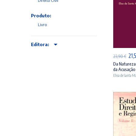
Direito Civil
Produto:
Livro
AD
Editora:
O
21,
23,90
€
pre
Da Natureza 
da Acusação 
orig
Elisa de Santa Ma
era
23,