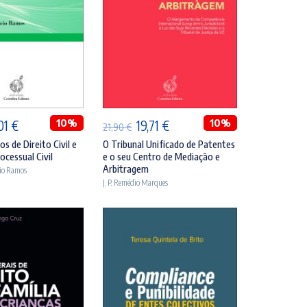
DICIONAR
ADICIONAR
O
10%
O
O
10%
,01
€
19,71
€
21,90
€
eço
preço
preço
preço
s de Direito Civil e
O Tribunal Unificado de Patentes
ocessual Civil
e o seu Centro de Mediação e
ginal
atual
original
atual
Arbitragem
cio Ramos
:
é:
era:
é:
J. P. Remédio Marques
90 €.
35,01 €.
21,90 €.
19,71 €.