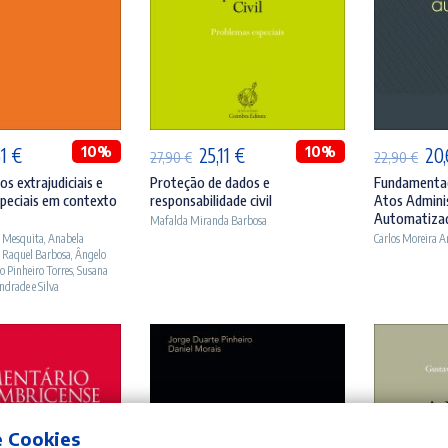
ICIONAR
ADICIONAR
A
O
10%
O
O
10%
O
51
€
25,11
€
20
27,90
€
22,90
€
ço
preço
preço
preço
pr
s extrajudiciais e
Proteção de dados e
Fundamentaç
peciais em contexto
responsabilidade civil
Atos Admini
inal
atual
original
atual
ori
Automatiza
Mafalda Miranda Barbosa
:
é:
era:
é:
era
o Mesquita
,
Anabela
Carlos Moreira 
 Raquel Barbosa
,
Ângelo
90 €.
21,51 €.
27,90 €.
25,11 €.
22,
o Pinheiro Torres
,
Susana
ndrade e Silva
e Cookies