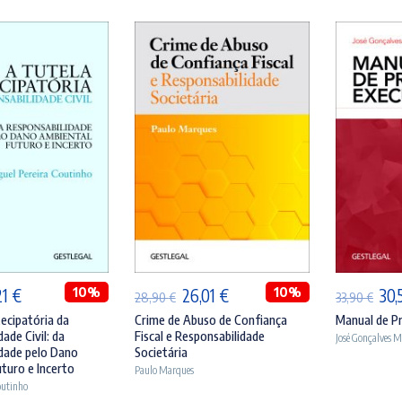
ICIONAR
ADICIONAR
A
O
10%
O
O
10%
O
21
€
26,01
€
30,
28,90
€
33,90
€
ço
preço
preço
preço
pre
ecipatória da
Crime de Abuso de Confiança
Manual de P
ade Civil: da
Fiscal e Responsabilidade
José Gonçalves 
inal
atual
original
atual
orig
dade pelo Dano
Societária
:
é:
era:
é:
era:
turo e Incerto
Paulo Marques
outinho
90 €.
33,21 €.
28,90 €.
26,01 €.
33,