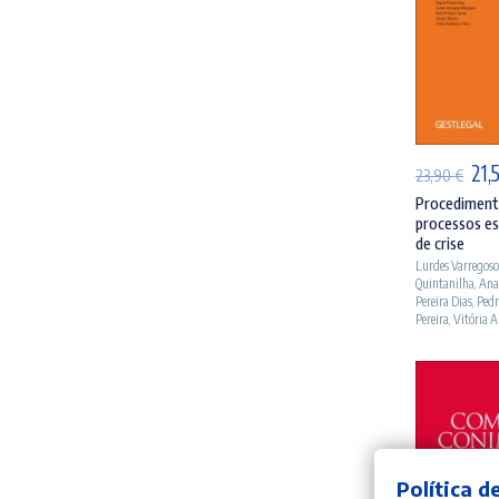
AD
O
21,
23,90
€
pre
Procedimento
processos es
orig
de crise
era
Lurdes Varregos
Quintanilha
,
Ana
23,
Pereira Dias
,
Pedr
Pereira
,
Vitória A
Política d