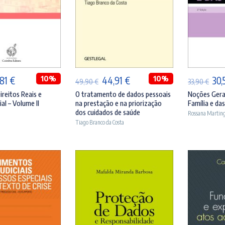
ICIONAR
ADICIONAR
A
O
10%
O
O
10%
O
,81
€
44,91
€
30,
49,90
€
33,90
€
eço
preço
preço
preço
pre
ireitos Reais e
O tratamento de dados pessoais
Noções Gerai
al – Volume II
na prestação e na priorização
Família e da
ginal
atual
original
atual
orig
dos cuidados de saúde
Rossana Martin
:
é:
era:
é:
era:
Tiago Branco da Costa
,90 €.
36,81 €.
49,90 €.
44,91 €.
33,