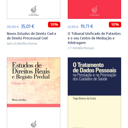
ADICIONAR
ADICIONAR
10%
10%
O
O
O
O
35,01
€
19,71
€
38,90
€
21,90
€
preço
preço
preço
preço
Novos Estudos de Direito Civil e
O Tribunal Unificado de Patentes
de Direito Processual Civil
e o seu Centro de Mediação e
original
atual
original
atual
Arbitragem
José Luís Bonifácio Ramos
era:
é:
J. P. Remédio Marques
era:
é:
38,90 €.
35,01 €.
21,90 €.
19,71 €.
ADICIONAR
ADICIONAR