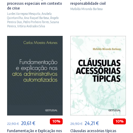
processos especiais em contexto
responsabilidade civil
original
atual
original
atual
de crise
Mafalda Miranda Barbosa
Lurdes Varregoso Mesquita
era:
é:
,
Anabela
era:
é:
Quintanilha
,
Ana Raquel Barbosa
,
Ângelo
23,90 €.
21,51 €.
27,90 €.
25,11 €.
Pereira Dias
,
Pedro Pinheiro Torres
,
Susana
Pereira
,
Vitória Andrade e Silva
ADICIONAR
ADICIONAR
10%
10%
O
O
O
O
20,61
€
24,21
€
22,90
€
26,90
€
preço
preço
preço
preço
Fundamentação e Explicação nos
Cláusulas acessórias típicas