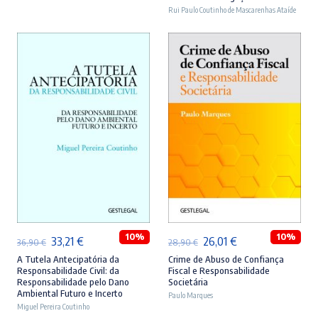
era:
é:
era:
é:
Rui Paulo Coutinho de Mascarenhas Ataíde
46,90 €.
42,21 €.
44,90 €.
40,41 €.
ADICIONAR
ADICIONAR
10%
10%
O
O
O
O
33,21
€
26,01
€
36,90
€
28,90
€
preço
preço
preço
preço
A Tutela Antecipatória da
Crime de Abuso de Confiança
Responsabilidade Civil: da
Fiscal e Responsabilidade
original
atual
original
atual
Responsabilidade pelo Dano
Societária
Ambiental Futuro e Incerto
era:
é:
Paulo Marques
era:
é:
Miguel Pereira Coutinho
36,90 €.
33,21 €.
28,90 €.
26,01 €.