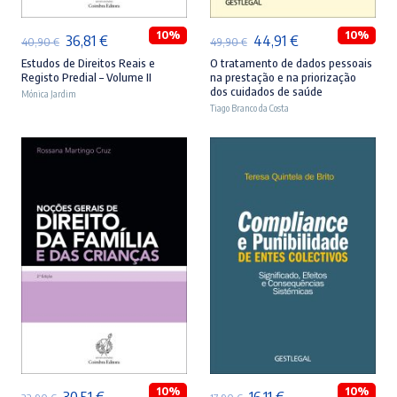
10%
10%
O
O
O
O
36,81
€
44,91
€
40,90
€
49,90
€
preço
preço
preço
preço
Estudos de Direitos Reais e
O tratamento de dados pessoais
Registo Predial – Volume II
na prestação e na priorização
original
atual
original
atual
dos cuidados de saúde
Mónica Jardim
era:
é:
Tiago Branco da Costa
era:
é:
40,90 €.
36,81 €.
49,90 €.
44,91 €.
ADICIONAR
ADICIONAR
10%
10%
O
O
O
O
30,51
€
16,11
€