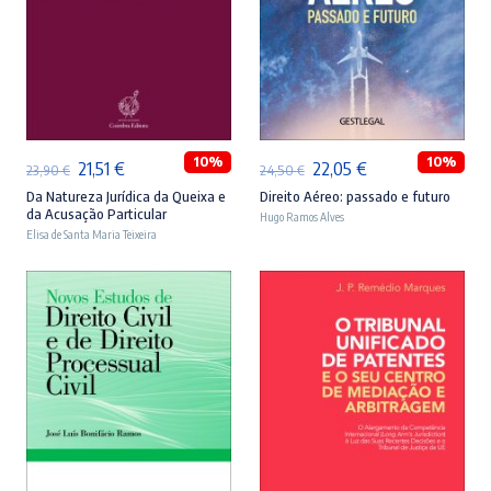
ADICIONAR
ADICIONAR
10%
10%
O
O
O
O
21,51
€
22,05
€
23,90
€
24,50
€
preço
preço
preço
preço
Da Natureza Jurídica da Queixa e
Direito Aéreo: passado e futuro
da Acusação Particular
Hugo Ramos Alves
original
atual
original
atual
Elisa de Santa Maria Teixeira
era:
é:
era:
é:
23,90 €.
21,51 €.
24,50 €.
22,05 €.