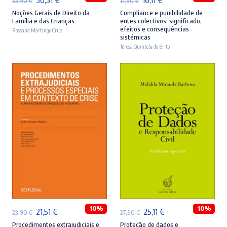
33,90
€
17,90
€
preço
preço
preço
preço
Noções Gerais de Direito da
Compliance e punibilidade de
Família e das Crianças
entes colectivos: significado,
original
atual
original
atual
efeitos e consequências
Rossana Martingo Cruz
sistémicas
era:
é:
era:
é:
Teresa Quintela de Brito
33,90 €.
30,51 €.
17,90 €.
16,11 €.
ADICIONAR
ADICIONAR
10%
10%
O
O
O
O
21,51
€
25,11
€
23,90
€
27,90
€
preço
preço
preço
preço
Procedimentos extrajudiciais e
Proteção de dados e