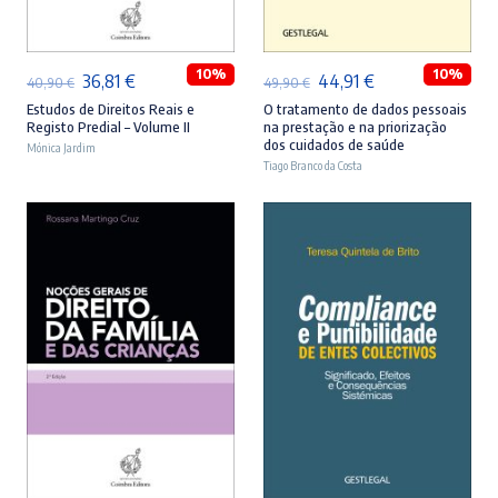
ADICIONAR
ADICIONAR
10%
10%
O
O
O
O
36,81
€
44,91
€
40,90
€
49,90
€
preço
preço
preço
preço
Estudos de Direitos Reais e
O tratamento de dados pessoais
Registo Predial – Volume II
na prestação e na priorização
original
atual
original
atual
dos cuidados de saúde
Mónica Jardim
era:
é:
Tiago Branco da Costa
era:
é:
40,90 €.
36,81 €.
49,90 €.
44,91 €.
ADICIONAR
ADICIONAR