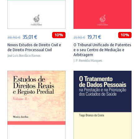
ADICIONAR
ADICIONAR
10%
10%
O
O
O
O
35,01
€
19,71
€
38,90
€
21,90
€
preço
preço
preço
preço
Novos Estudos de Direito Civil e
O Tribunal Unificado de Patentes
de Direito Processual Civil
e o seu Centro de Mediação e
original
atual
original
atual
Arbitragem
José Luís Bonifácio Ramos
era:
é:
J. P. Remédio Marques
era:
é:
38,90 €.
35,01 €.
21,90 €.
19,71 €.