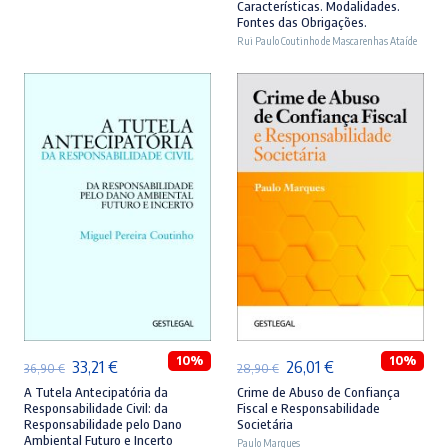
original
atual
original
atual
Características. Modalidades.
Fontes das Obrigações.
era:
é:
era:
é:
Rui Paulo Coutinho de Mascarenhas Ataíde
46,90 €.
42,21 €.
44,90 €.
40,41 €.
ADICIONAR
ADICIONAR
10%
10%
O
O
O
O
33,21
€
26,01
€
36,90
€
28,90
€
preço
preço
preço
preço
A Tutela Antecipatória da
Crime de Abuso de Confiança
Responsabilidade Civil: da
Fiscal e Responsabilidade
original
atual
original
atual
Responsabilidade pelo Dano
Societária
Ambiental Futuro e Incerto
era:
é:
Paulo Marques
era:
é: