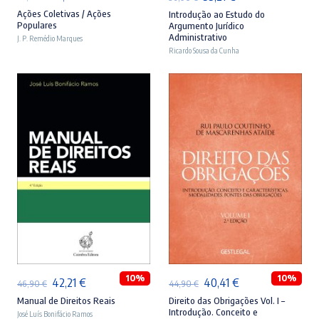
preço
preço
preço
preço
Ações Coletivas / Ações
Introdução ao Estudo do
Populares
Argumento Jurídico
original
atual
original
atual
Administrativo
J. P. Remédio Marques
era:
é:
Ricardo Sousa da Cunha
era:
é:
35,90 €.
32,31 €.
36,90 €.
33,21 €.
ADICIONAR
ADICIONAR
10%
10%
O
O
O
O
42,21
€
40,41
€
46,90
€
44,90
€
preço
preço
preço
preço
Manual de Direitos Reais
Direito das Obrigações Vol. I –
Introdução. Conceito e
José Luís Bonifácio Ramos