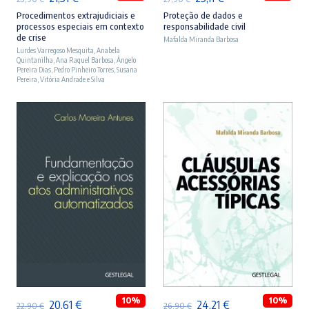
preço
preço
preço
preço
Procedimentos extrajudiciais e
Proteção de dados e
processos especiais em contexto
responsabilidade civil
original
atual
original
atual
de crise
Mafalda Miranda Barbosa
Lurdes Varregoso Mesquita
era:
é:
,
Anabela
era:
é:
Quintanilha
,
Ana Raquel Barbosa
,
Ângelo
23,90 €.
21,51 €.
27,90 €.
25,11 €.
Pereira Dias
,
Pedro Pinheiro Torres
,
Susana
Pereira
,
Vitória Andrade e Silva
ADICIONAR
ADICIONAR
10%
10%
O
O
O
O
20,61
€
24,21
€
22,90
€
26,90
€