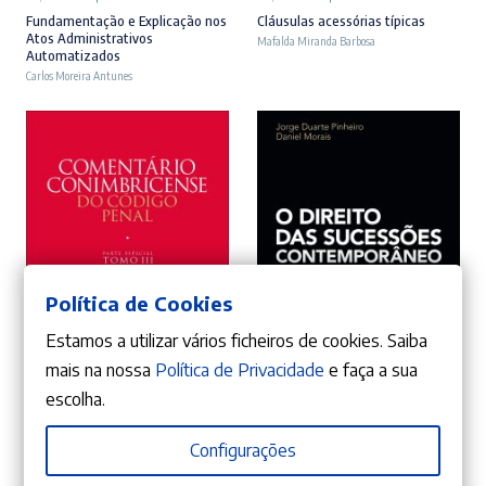
preço
preço
preço
preço
Fundamentação e Explicação nos
Cláusulas acessórias típicas
Atos Administrativos
Mafalda Miranda Barbosa
original
atual
original
atual
Automatizados
Carlos Moreira Antunes
era:
é:
era:
é:
22,90 €.
20,61 €.
26,90 €.
24,21 €.
Política de Cookies
Estamos a utilizar vários ficheiros de cookies. Saiba
ADICIONAR
ADICIONAR
mais na nossa
Política de Privacidade
e faça a sua
escolha.
10%
10%
O
O
O
O
99,81
€
40,41
€
110,90
€
44,90
€
Configurações
preço
preço
preço
preço
Comentário Conimbricense do
O Direito das Sucessões
Código Penal – Parte Especial –
Contemporâneo