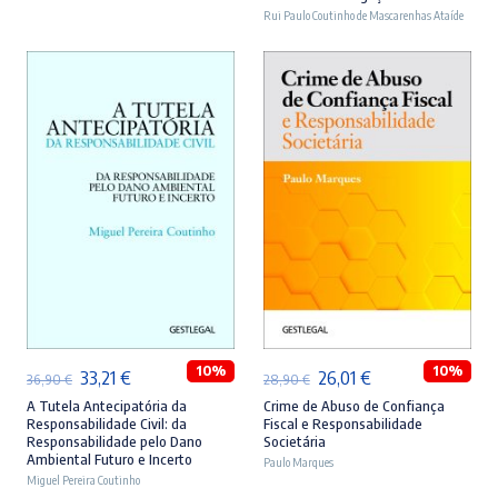
era:
é:
era:
é:
Rui Paulo Coutinho de Mascarenhas Ataíde
46,90 €.
42,21 €.
44,90 €.
40,41 €.
ADICIONAR
ADICIONAR
10%
10%
O
O
O
O
33,21
€
26,01
€
36,90
€
28,90
€
preço
preço
preço
preço
A Tutela Antecipatória da
Crime de Abuso de Confiança
Responsabilidade Civil: da
Fiscal e Responsabilidade
original
atual
original
atual
Responsabilidade pelo Dano
Societária
Ambiental Futuro e Incerto
era:
é:
Paulo Marques
era:
é:
Miguel Pereira Coutinho
36,90 €.
33,21 €.
28,90 €.
26,01 €.