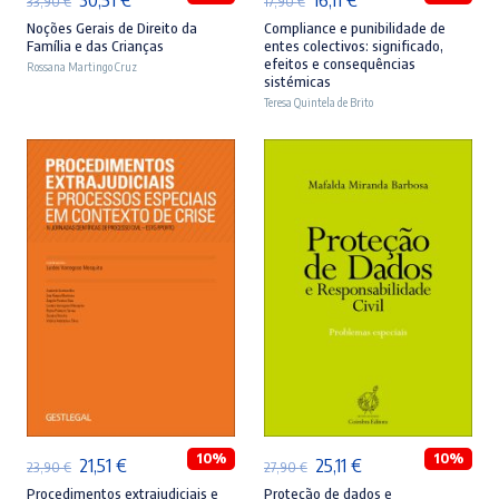
33,90
€
17,90
€
preço
preço
preço
preço
Noções Gerais de Direito da
Compliance e punibilidade de
Família e das Crianças
entes colectivos: significado,
original
atual
original
atual
efeitos e consequências
Rossana Martingo Cruz
sistémicas
era:
é:
era:
é:
Teresa Quintela de Brito
33,90 €.
30,51 €.
17,90 €.
16,11 €.
ADICIONAR
ADICIONAR
10%
10%
O
O
O
O
21,51
€
25,11
€
23,90
€
27,90
€
preço
preço
preço
preço
Procedimentos extrajudiciais e
Proteção de dados e