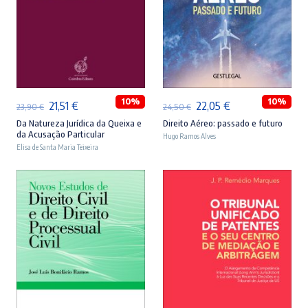
ADICIONAR
ADICIONAR
10%
10%
O
O
O
O
21,51
€
22,05
€
23,90
€
24,50
€
preço
preço
preço
preço
Da Natureza Jurídica da Queixa e
Direito Aéreo: passado e futuro
da Acusação Particular
Hugo Ramos Alves
original
atual
original
atual
Elisa de Santa Maria Teixeira
era:
é:
era:
é:
23,90 €.
21,51 €.
24,50 €.
22,05 €.