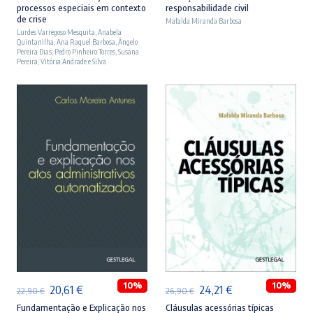
processos especiais em contexto
responsabilidade civil
original
atual
original
atual
de crise
Mafalda Miranda Barbosa
Lurdes Varregoso Mesquita
era:
é:
,
Anabela
era:
é:
Quintanilha
,
Ana Raquel Barbosa
,
Ângelo
23,90 €.
21,51 €.
27,90 €.
25,11 €.
Pereira Dias
,
Pedro Pinheiro Torres
,
Susana
Pereira
,
Vitória Andrade e Silva
ADICIONAR
ADICIONAR
10%
10%
O
O
O
O
20,61
€
24,21
€
22,90
€
26,90
€
preço
preço
preço
preço
Fundamentação e Explicação nos
Cláusulas acessórias típicas