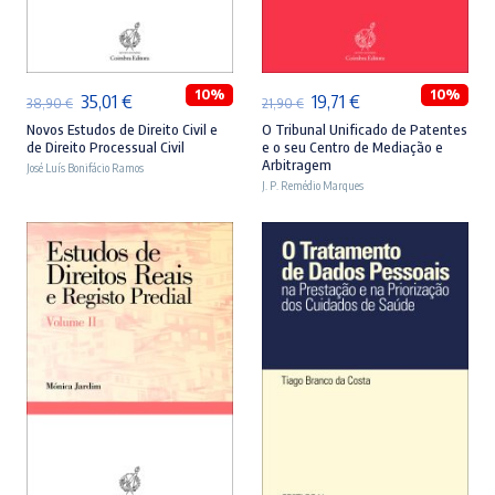
ADICIONAR
ADICIONAR
10%
10%
O
O
O
O
35,01
€
19,71
€
38,90
€
21,90
€
preço
preço
preço
preço
Novos Estudos de Direito Civil e
O Tribunal Unificado de Patentes
de Direito Processual Civil
e o seu Centro de Mediação e
original
atual
original
atual
Arbitragem
José Luís Bonifácio Ramos
era:
é:
J. P. Remédio Marques
era:
é:
38,90 €.
35,01 €.
21,90 €.
19,71 €.
ADICIONAR
ADICIONAR