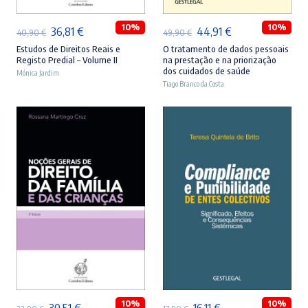
10%
10%
O
O
O
O
36,81
€
44,91
€
40,90
€
49,90
€
preço
preço
preço
preço
Estudos de Direitos Reais e
O tratamento de dados pessoais
Registo Predial – Volume II
na prestação e na priorização
original
atual
original
atual
dos cuidados de saúde
Mónica Jardim
era:
é:
Tiago Branco da Costa
era:
é:
40,90 €.
36,81 €.
49,90 €.
44,91 €.
ADICIONAR
ADICIONAR
10%
10%
O
O
O
O
30,51
€
16,11
€