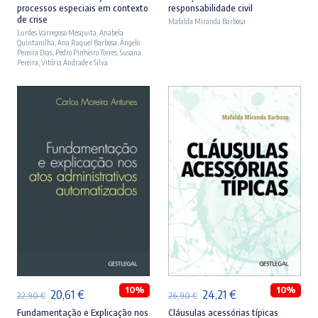
processos especiais em contexto
responsabilidade civil
original
atual
original
atual
de crise
Mafalda Miranda Barbosa
Lurdes Varregoso Mesquita
era:
é:
,
Anabela
era:
é:
Quintanilha
,
Ana Raquel Barbosa
,
Ângelo
23,90 €.
21,51 €.
27,90 €.
25,11 €.
Pereira Dias
,
Pedro Pinheiro Torres
,
Susana
Pereira
,
Vitória Andrade e Silva
ADICIONAR
ADICIONAR
10%
10%
O
O
O
O
20,61
€
24,21
€
22,90
€
26,90
€
preço
preço
preço
preço
Fundamentação e Explicação nos
Cláusulas acessórias típicas