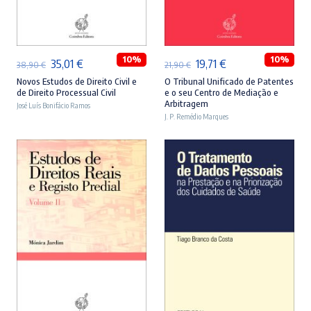
ADICIONAR
ADICIONAR
10%
10%
O
O
O
O
35,01
€
19,71
€
38,90
€
21,90
€
preço
preço
preço
preço
Novos Estudos de Direito Civil e
O Tribunal Unificado de Patentes
de Direito Processual Civil
e o seu Centro de Mediação e
original
atual
original
atual
Arbitragem
José Luís Bonifácio Ramos
era:
é:
J. P. Remédio Marques
era:
é:
38,90 €.
35,01 €.
21,90 €.
19,71 €.
ADICIONAR
ADICIONAR