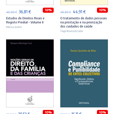
10%
10%
O
O
O
O
36,81
€
44,91
€
40,90
€
49,90
€
preço
preço
preço
preço
Estudos de Direitos Reais e
O tratamento de dados pessoais
Registo Predial – Volume II
na prestação e na priorização
original
atual
original
atual
dos cuidados de saúde
Mónica Jardim
era:
é:
Tiago Branco da Costa
era:
é:
40,90 €.
36,81 €.
49,90 €.
44,91 €.
ADICIONAR
ADICIONAR
10%
10%
O
O
O
O
30,51
€
16,11
€