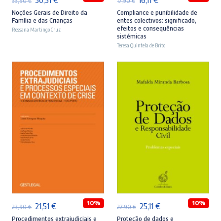
33,90
€
17,90
€
preço
preço
preço
preço
Noções Gerais de Direito da
Compliance e punibilidade de
Família e das Crianças
entes colectivos: significado,
original
atual
original
atual
efeitos e consequências
Rossana Martingo Cruz
sistémicas
era:
é:
era:
é:
Teresa Quintela de Brito
33,90 €.
30,51 €.
17,90 €.
16,11 €.
ADICIONAR
ADICIONAR
10%
10%
O
O
O
O
21,51
€
25,11
€
23,90
€
27,90
€
preço
preço
preço
preço
Procedimentos extrajudiciais e
Proteção de dados e