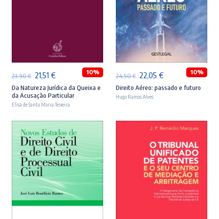
ADICIONAR
ADICIONAR
10%
10%
O
O
O
O
21,51
€
22,05
€
23,90
€
24,50
€
preço
preço
preço
preço
Da Natureza Jurídica da Queixa e
Direito Aéreo: passado e futuro
da Acusação Particular
Hugo Ramos Alves
original
atual
original
atual
Elisa de Santa Maria Teixeira
era:
é:
era:
é:
23,90 €.
21,51 €.
24,50 €.
22,05 €.