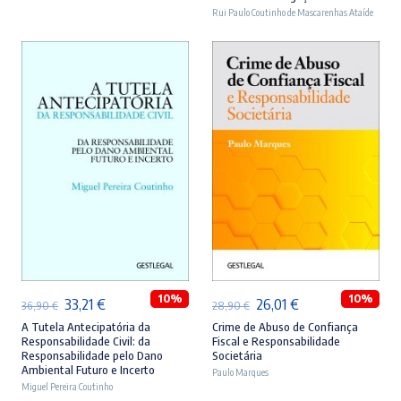
era:
é:
era:
é:
Rui Paulo Coutinho de Mascarenhas Ataíde
46,90 €.
42,21 €.
44,90 €.
40,41 €.
ADICIONAR
ADICIONAR
10%
10%
O
O
O
O
33,21
€
26,01
€
36,90
€
28,90
€
preço
preço
preço
preço
A Tutela Antecipatória da
Crime de Abuso de Confiança
Responsabilidade Civil: da
Fiscal e Responsabilidade
original
atual
original
atual
Responsabilidade pelo Dano
Societária
Ambiental Futuro e Incerto
era:
é:
Paulo Marques
era:
é:
Miguel Pereira Coutinho
36,90 €.
33,21 €.
28,90 €.
26,01 €.