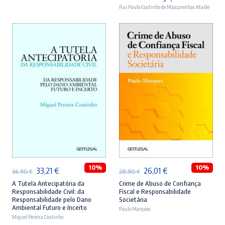
era:
é:
era:
é:
Rui Paulo Coutinho de Mascarenhas Ataíde
46,90 €.
42,21 €.
44,90 €.
40,41 €.
ADICIONAR
ADICIONAR
10%
10%
O
O
O
O
33,21
€
26,01
€
36,90
€
28,90
€
preço
preço
preço
preço
A Tutela Antecipatória da
Crime de Abuso de Confiança
Responsabilidade Civil: da
Fiscal e Responsabilidade
original
atual
original
atual
Responsabilidade pelo Dano
Societária
Ambiental Futuro e Incerto
era:
é:
Paulo Marques
era:
é:
Miguel Pereira Coutinho
36,90 €.
33,21 €.
28,90 €.
26,01 €.