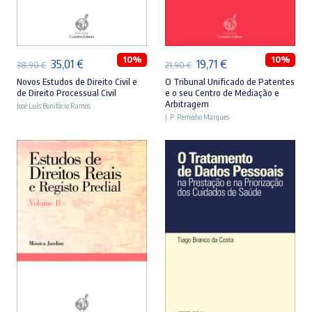
ADICIONAR
ADICIONAR
10%
10%
O
O
O
O
35,01
€
19,71
€
38,90
€
21,90
€
preço
preço
preço
preço
Novos Estudos de Direito Civil e
O Tribunal Unificado de Patentes
de Direito Processual Civil
e o seu Centro de Mediação e
original
atual
original
atual
Arbitragem
José Luís Bonifácio Ramos
era:
é:
J. P. Remédio Marques
era:
é:
38,90 €.
35,01 €.
21,90 €.
19,71 €.
ADICIONAR
ADICIONAR