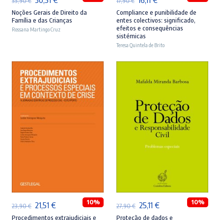
33,90
€
17,90
€
preço
preço
preço
preço
Noções Gerais de Direito da
Compliance e punibilidade de
Família e das Crianças
entes colectivos: significado,
original
atual
original
atual
efeitos e consequências
Rossana Martingo Cruz
sistémicas
era:
é:
era:
é:
Teresa Quintela de Brito
33,90 €.
30,51 €.
17,90 €.
16,11 €.
ADICIONAR
ADICIONAR
10%
10%
O
O
O
O
21,51
€
25,11
€
23,90
€
27,90
€
preço
preço
preço
preço
Procedimentos extrajudiciais e
Proteção de dados e