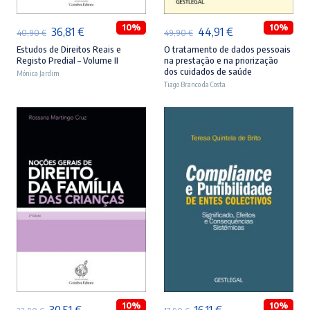
10%
10%
O
O
O
O
36,81
€
44,91
€
40,90
€
49,90
€
preço
preço
preço
preço
Estudos de Direitos Reais e
O tratamento de dados pessoais
Registo Predial – Volume II
na prestação e na priorização
original
atual
original
atual
dos cuidados de saúde
Mónica Jardim
era:
é:
Tiago Branco da Costa
era:
é:
40,90 €.
36,81 €.
49,90 €.
44,91 €.
ADICIONAR
ADICIONAR
10%
10%
O
O
O
O
30,51
€
16,11
€