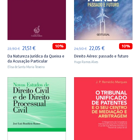
ADICIONAR
ADICIONAR
10%
10%
O
O
O
O
21,51
€
22,05
€
23,90
€
24,50
€
preço
preço
preço
preço
Da Natureza Jurídica da Queixa e
Direito Aéreo: passado e futuro
da Acusação Particular
Hugo Ramos Alves
original
atual
original
atual
Elisa de Santa Maria Teixeira
era:
é:
era:
é:
23,90 €.
21,51 €.
24,50 €.
22,05 €.