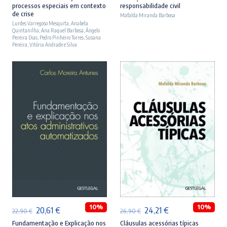
processos especiais em contexto
responsabilidade civil
original
atual
original
atual
de crise
Mafalda Miranda Barbosa
Lurdes Varregoso Mesquita
era:
é:
,
Anabela
era:
é:
Quintanilha
,
Ana Raquel Barbosa
,
Ângelo
23,90 €.
21,51 €.
27,90 €.
25,11 €.
Pereira Dias
,
Pedro Pinheiro Torres
,
Susana
Pereira
,
Vitória Andrade e Silva
ADICIONAR
ADICIONAR
10%
10%
O
O
O
O
20,61
€
24,21
€
22,90
€
26,90
€
preço
preço
preço
preço
Fundamentação e Explicação nos
Cláusulas acessórias típicas