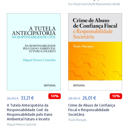
era:
é:
era:
é:
Rui Paulo Coutinho de Mascarenhas Ataíde
46,90 €.
42,21 €.
44,90 €.
40,41 €.
ADICIONAR
ADICIONAR
10%
10%
O
O
O
O
33,21
€
26,01
€
36,90
€
28,90
€
preço
preço
preço
preço
A Tutela Antecipatória da
Crime de Abuso de Confiança
Responsabilidade Civil: da
Fiscal e Responsabilidade
original
atual
original
atual
Responsabilidade pelo Dano
Societária
Ambiental Futuro e Incerto
era:
é:
Paulo Marques
era:
é:
Miguel Pereira Coutinho
36,90 €.
33,21 €.
28,90 €.
26,01 €.