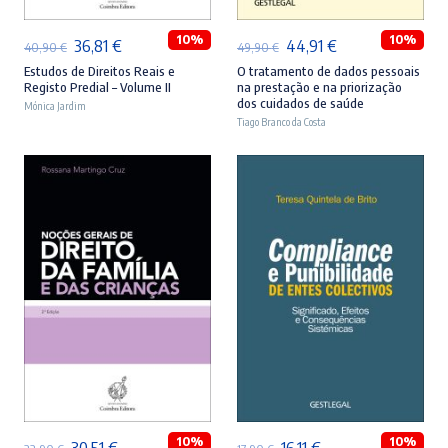
10%
10%
O
O
O
O
36,81
€
44,91
€
40,90
€
49,90
€
preço
preço
preço
preço
Estudos de Direitos Reais e
O tratamento de dados pessoais
Registo Predial – Volume II
na prestação e na priorização
original
atual
original
atual
dos cuidados de saúde
Mónica Jardim
era:
é:
Tiago Branco da Costa
era:
é:
40,90 €.
36,81 €.
49,90 €.
44,91 €.
ADICIONAR
ADICIONAR
10%
10%
O
O
O
O
30,51
€
16,11
€