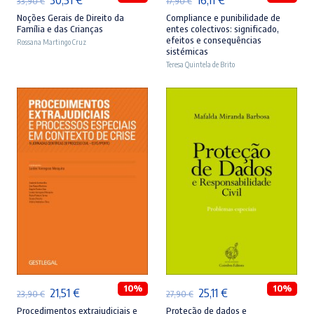
33,90
€
17,90
€
preço
preço
preço
preço
Noções Gerais de Direito da
Compliance e punibilidade de
Família e das Crianças
entes colectivos: significado,
original
atual
original
atual
efeitos e consequências
Rossana Martingo Cruz
sistémicas
era:
é:
era:
é:
Teresa Quintela de Brito
33,90 €.
30,51 €.
17,90 €.
16,11 €.
ADICIONAR
ADICIONAR
10%
10%
O
O
O
O
21,51
€
25,11
€
23,90
€
27,90
€
preço
preço
preço
preço
Procedimentos extrajudiciais e
Proteção de dados e