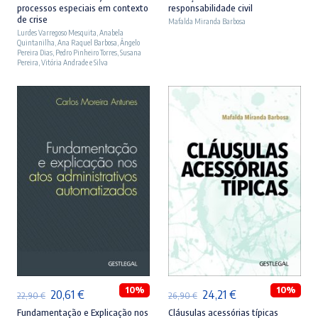
processos especiais em contexto
responsabilidade civil
original
atual
original
atual
de crise
Mafalda Miranda Barbosa
Lurdes Varregoso Mesquita
era:
é:
,
Anabela
era:
é:
Quintanilha
,
Ana Raquel Barbosa
,
Ângelo
23,90 €.
21,51 €.
27,90 €.
25,11 €.
Pereira Dias
,
Pedro Pinheiro Torres
,
Susana
Pereira
,
Vitória Andrade e Silva
ADICIONAR
ADICIONAR
10%
10%
O
O
O
O
20,61
€
24,21
€
22,90
€
26,90
€
preço
preço
preço
preço
Fundamentação e Explicação nos
Cláusulas acessórias típicas