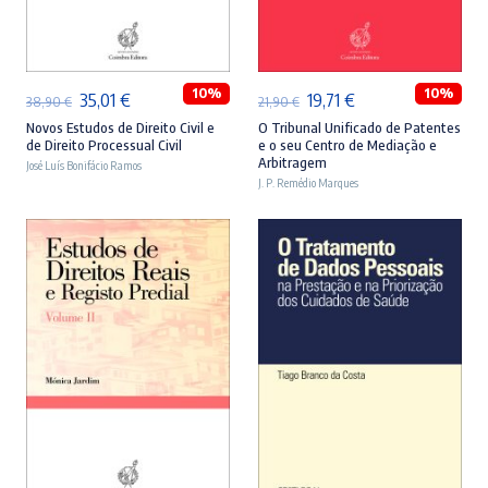
ADICIONAR
ADICIONAR
10%
10%
O
O
O
O
35,01
€
19,71
€
38,90
€
21,90
€
preço
preço
preço
preço
Novos Estudos de Direito Civil e
O Tribunal Unificado de Patentes
de Direito Processual Civil
e o seu Centro de Mediação e
original
atual
original
atual
Arbitragem
José Luís Bonifácio Ramos
era:
é:
J. P. Remédio Marques
era:
é:
38,90 €.
35,01 €.
21,90 €.
19,71 €.
ADICIONAR
ADICIONAR