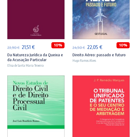
ADICIONAR
ADICIONAR
10%
10%
O
O
O
O
21,51
€
22,05
€
23,90
€
24,50
€
preço
preço
preço
preço
Da Natureza Jurídica da Queixa e
Direito Aéreo: passado e futuro
da Acusação Particular
Hugo Ramos Alves
original
atual
original
atual
Elisa de Santa Maria Teixeira
era:
é:
era:
é:
23,90 €.
21,51 €.
24,50 €.
22,05 €.